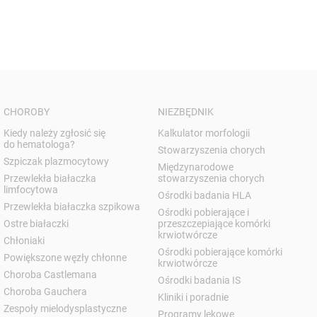
CHOROBY
NIEZBĘDNIK
Kiedy należy zgłosić się
Kalkulator morfologii
do hematologa?
Stowarzyszenia chorych
Szpiczak plazmocytowy
Międzynarodowe
Przewlekła białaczka
stowarzyszenia chorych
limfocytowa
Ośrodki badania HLA
Przewlekła białaczka szpikowa
Ośrodki pobierające i
Ostre białaczki
przeszczepiające komórki
krwiotwórcze
Chłoniaki
Ośrodki pobierające komórki
Powiększone węzły chłonne
krwiotwórcze
Choroba Castlemana
Ośrodki badania IS
Choroba Gauchera
Kliniki i poradnie
Zespoły mielodysplastyczne
Programy lekowe