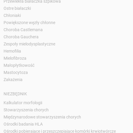
Przewlekła białaczka szpikowa
Ostre białaczki
Chłoniaki
Powiększone węzły chłonne
Choroba Castlemana
Choroba Gauchera
Zespoły mielodysplastyczne
Hemofilia
Mielofibroza
Małopłytkowość
Mastocytoza
Zakażenia
NIEZBĘDNIK
Kalkulator morfologii
Stowarzyszenia chorych
Międzynarodowe stowarzyszenia chorych
Ośrodki badania HLA
Ośrodki pobierające i przeszczepiające komórki krwiotwórcze