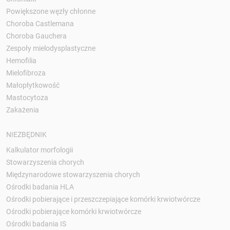
Powiększone węzły chłonne
Choroba Castlemana
Choroba Gauchera
Zespoły mielodysplastyczne
Hemofilia
Mielofibroza
Małopłytkowość
Mastocytoza
Zakażenia
NIEZBĘDNIK
Kalkulator morfologii
Stowarzyszenia chorych
Międzynarodowe stowarzyszenia chorych
Ośrodki badania HLA
Ośrodki pobierające i przeszczepiające komórki krwiotwórcze
Ośrodki pobierające komórki krwiotwórcze
Ośrodki badania IS