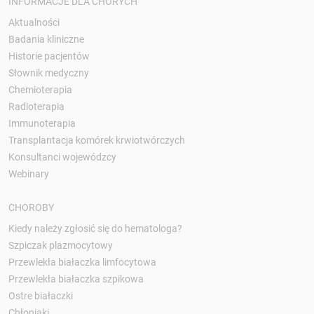
INFORMACJE DLA CHORYCH
Aktualności
Badania kliniczne
Historie pacjentów
Słownik medyczny
Chemioterapia
Radioterapia
Immunoterapia
Transplantacja komórek krwiotwórczych
Konsultanci wojewódzcy
Webinary
CHOROBY
Kiedy należy zgłosić się do hematologa?
Szpiczak plazmocytowy
Przewlekła białaczka limfocytowa
Przewlekła białaczka szpikowa
Ostre białaczki
Chłoniaki