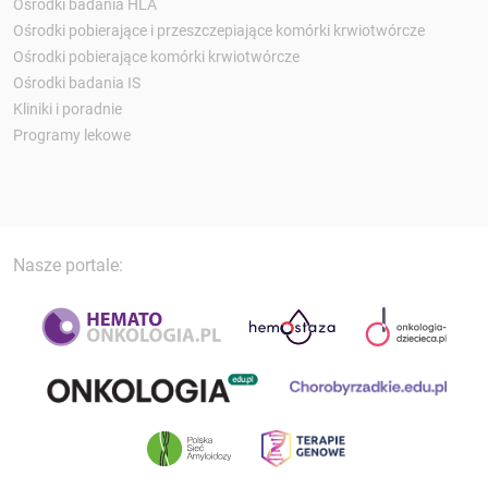
Ośrodki badania HLA
Ośrodki pobierające i przeszczepiające komórki krwiotwórcze
Ośrodki pobierające komórki krwiotwórcze
Ośrodki badania IS
Kliniki i poradnie
Programy lekowe
Nasze portale: