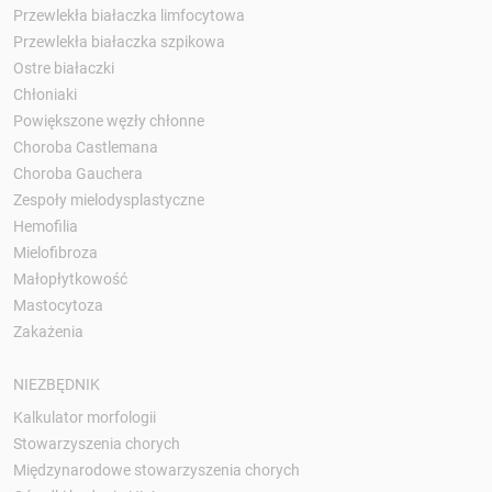
Przewlekła białaczka limfocytowa
Przewlekła białaczka szpikowa
Ostre białaczki
Chłoniaki
Powiększone węzły chłonne
Choroba Castlemana
Choroba Gauchera
Zespoły mielodysplastyczne
Hemofilia
Mielofibroza
Małopłytkowość
Mastocytoza
Zakażenia
NIEZBĘDNIK
Kalkulator morfologii
Stowarzyszenia chorych
Międzynarodowe stowarzyszenia chorych