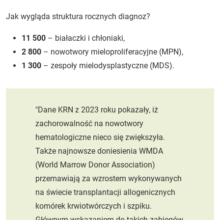
Jak wygląda struktura rocznych diagnoz?
11 500
– białaczki i chłoniaki,
2 800
– nowotwory mieloproliferacyjne (MPN),
1 300
– zespoły mielodysplastyczne (MDS).
"Dane KRN z 2023 roku pokazały, iż
zachorowalność na nowotwory
hematologiczne nieco się zwiększyła.
Także najnowsze doniesienia WMDA
(World Marrow Donor Association)
przemawiają za wzrostem wykonywanych
na świecie transplantacji allogenicznych
komórek krwiotwórczych i szpiku.
Głównym wskazaniem do takich zabiegów