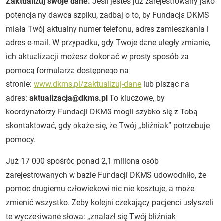
Zaktualizuj swoje dane.
Jeśli jesteś już zarejestrowany jako
potencjalny dawca szpiku, zadbaj o to, by Fundacja DKMS
miała Twój aktualny numer telefonu, adres zamieszkania i
adres e-mail. W przypadku, gdy Twoje dane uległy zmianie,
ich aktualizacji możesz dokonać w prosty sposób za
pomocą formularza dostępnego na
stronie:
www.dkms.pl/zaktualizuj-dane
lub pisząc na
adres:
aktualizacja@dkms.pl
To kluczowe, by
koordynatorzy Fundacji DKMS mogli szybko się z Tobą
skontaktować, gdy okaże się, że Twój „bliźniak” potrzebuje
pomocy.
Już 17 000 spośród ponad 2,1 miliona osób
zarejestrowanych w bazie Fundacji DKMS udowodniło, że
pomoc drugiemu człowiekowi nic nie kosztuje, a może
zmienić wszystko. Żeby kolejni czekający pacjenci usłyszeli
te wyczekiwane słowa: „znalazł się Twój bliźniak