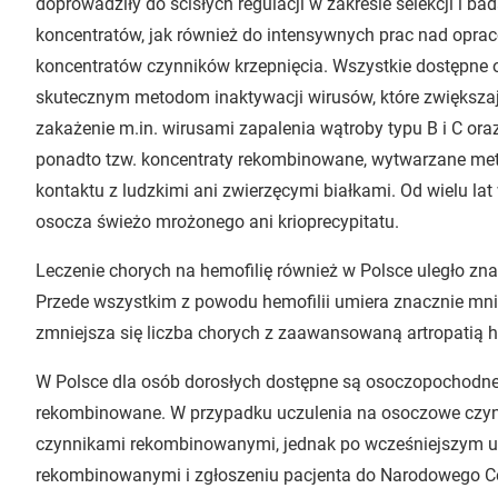
doprowadziły do ścisłych regulacji w zakresie selekcji i b
koncentratów, jak również do intensywnych prac nad opr
koncentratów czynników krzepnięcia. Wszystkie dostępne
skutecznym metodom inaktywacji wirusów, które zwiększaj
zakażenie m.in. wirusami zapalenia wątroby typu B i C ora
ponadto tzw. koncentraty rekombinowane, wytwarzane metod
kontaktu z ludzkimi ani zwierzęcymi białkami. Od wielu lat w
osocza świeżo mrożonego ani krioprecypitatu.
Leczenie chorych na hemofilię również w Polsce uległo znac
Przede wszystkim z powodu hemofilii umiera znacznie mni
zmniejsza się liczba chorych z zaawansowaną artropatią 
W Polsce dla osób dorosłych dostępne są osoczopochodne c
rekombinowane. W przypadku uczulenia na osoczowe czynni
czynnikami rekombinowanymi, jednak po wcześniejszym uz
rekombinowanymi i zgłoszeniu pacjenta do Narodowego C