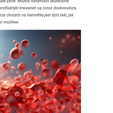
całe życie. Można natomiast skutecznie
profilaktyki krwawień są coraz doskonalsze,
ia chorych na hemofilię jest dziś taki, jak
ło możliwe.