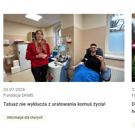
20.07.2026
2
Fundacja DKMS
F
Tatuaż nie wyklucza z uratowania komuś życia!
D
h
Informacje dla chorych