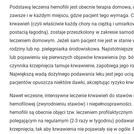
Podstawą leczenia hemofilii jest obecnie terapia domowa, 
zawsze i w każdym miejscu, gdzie pacjent tego wymaga. Ch
krwawień (czyli właściwie każdy chory na ciężką i umiarko
postacią łagodną), zostaje przeszkolony w zakresie samod
leczeniem domowym. Jeżeli sam pacjent nie jest w stanie 
rodziny lub np. pielęgniarka środowiskowa. Najistotniejsze 
lub pojawieniu się pierwszych objawów krwawienia (np. b
czynnika krzepnięcia tamuje krwawienie, zapobiega jego roz
Największą wadą dożylnego podawania leku jest jego ucią
pacjentów opuszcza niektóre dawki, akceptując ryzyko krw
Nawet wczesne, intensywne leczenie krwawień do stawów ni
hemofilowej (zwyrodnieniu stawów) i niepełnosprawności. 
hemofilii są obecnie objęci tzw. leczeniem profilaktyczn
polegającym na regularnym (2-3 razy w tygodniu) podawan
krzepnięcia, tak aby krwawienia nie pojawiały się w ogóle