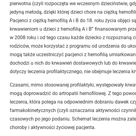
pierwotna (czyli rozpoczęta we wczesnym dzieciństwie, gd
jedyną metodą, dzięki której dzieci chore na ciężką hemo
Pacjenci z ciężką hemofilią A i B do 18. roku życia objęc
krwawieniom u dzieci z hemofilią A i B” finansowanym pr
w 2008 roku i od tego czasu każde dziecko z rozpoznaną ci
rodziców, może korzystać z programu od urodzenia do uko
mogą także uczestniczyć pacjenci z hemofilią umiarkowaną
dochodzi u nich do krwawień dostawowych lub do krwawie
dotyczy leczenia profilaktycznego, nie obejmuje leczenia k
Czasami, mimo stosowanej profilaktyki, występowały krwa
mogą doprowadzić do artropatii hemofilowej. Z tego powodu
leczenia, która polega na odpowiednim dobraniu dawek c
farmakokinetycznych (czyli oznaczania aktywności czynn
czasowych po jego podaniu. Schemat leczenia można zat
choroby i aktywności życiowej pacjenta.