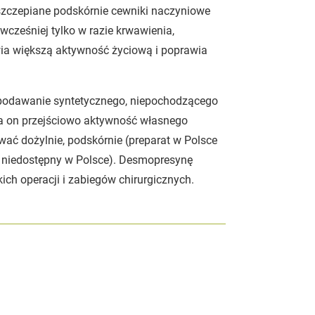
szczepiane podskórnie cewniki naczyniowe
 wcześniej tylko w razie krwawienia,
iwia większą aktywność życiową i poprawia
t podawanie syntetycznego, niepochodzącego
za on przejściowo aktywność własnego
ać dożylnie, podskórnie (preparat w Polsce
ż niedostępny w Polsce). Desmopresynę
kich operacji i zabiegów chirurgicznych.