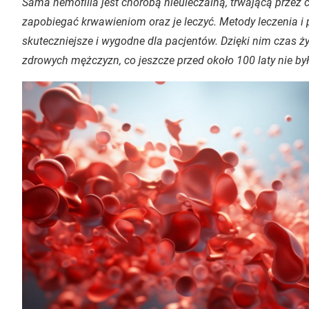
Sama hemofilia jest chorobą nieuleczalną, trwającą przez 
zapobiegać krwawieniom oraz je leczyć. Metody leczenia i 
skuteczniejsze i wygodne dla pacjentów. Dzięki nim czas życ
zdrowych mężczyzn, co jeszcze przed około 100 laty nie by