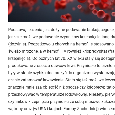
Podstawą leczenia jest dożylne podawanie brakującego czynn
jeszcze możliwe podawanie czynników krzepnięcia inną dr
(dożylnie). Początkowo u chorych na hemofilię stosowano t
świeżo mrożone, a w hemofilii A również krioprecypitat (fra
krzepnięcia). Od późnych lat 70. XX wieku stały się dostęp
produkowane z osocza dawców krwi. Przyniosło to przełom 
były w stanie szybko dostarczyć do organizmu wystarczając
czasie zatamować krwawienie. Stało się też możliwe lecz
znacznie mniejszą objętość niż osocze czy krioprecypitat 
przechowywać w temperaturze lodówkowej. Niestety, pier
czynników krzepnięcia przyniosła ze sobą masowe zakażen
wątroby oraz (w USA i krajach Europy Zachodniej) wirusem