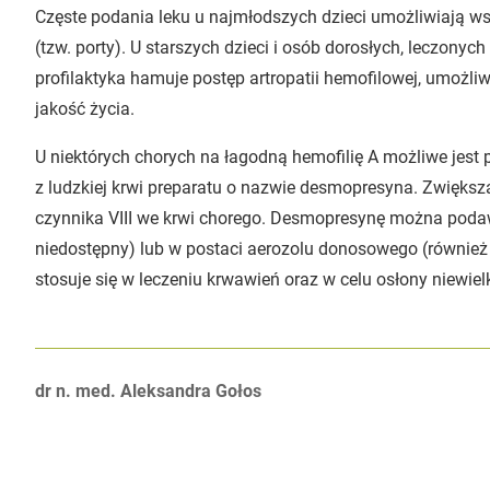
Częste podania leku u najmłodszych dzieci umożliwiają w
(tzw. porty). U starszych dzieci i osób dorosłych, leczonych
profilaktyka hamuje postęp artropatii hemofilowej, umożl
jakość życia.
U niektórych chorych na łagodną hemofilię A możliwe jes
z ludzkiej krwi preparatu o nazwie desmopresyna. Zwięks
czynnika VIII we krwi chorego. Desmopresynę można podaw
niedostępny) lub w postaci aerozolu donosowego (równie
stosuje się w leczeniu krwawień oraz w celu osłony niewiel
Autorzy:
dr n. med. Aleksandra Gołos