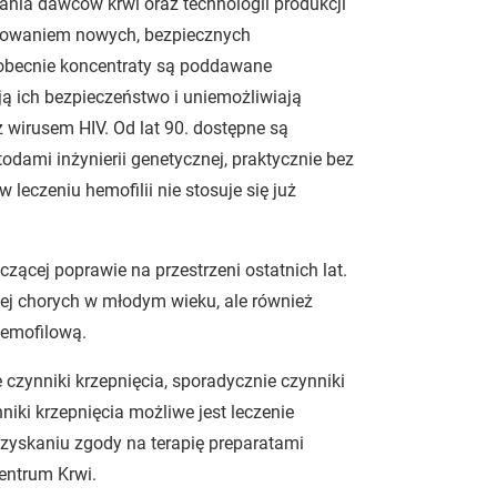
adania dawców krwi oraz technologii produkcji
acowaniem nowych, bezpiecznych
 obecnie koncentraty są poddawane
ą ich bezpieczeństwo i uniemożliwiają
z wirusem HIV. Od lat 90. dostępne są
ami inżynierii genetycznej, praktycznie bez
 leczeniu hemofilii nie stosuje się już
zącej poprawie na przestrzeni ostatnich lat.
ej chorych w młodym wieku, ale również
hemofilową.
zynniki krzepnięcia, sporadycznie czynniki
ki krzepnięcia możliwe jest leczenie
yskaniu zgody na terapię preparatami
entrum Krwi.