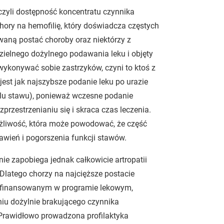
czyli dostępność koncentratu czynnika
ory na hemofilię, który doświadcza częstych
waną postać choroby oraz niektórzy z
zielnego dożylnego podawania leku i objęty
wykonywać sobie zastrzyków, czyni to ktoś z
jest jak najszybsze podanie leku po urazie
ólu stawu), ponieważ wczesne podanie
przestrzenianiu się i skraca czas leczenia.
żliwość, która może powodować, że część
awień i pogorszenia funkcji stawów.
e zapobiega jednak całkowicie artropatii
Dlatego chorzy na najcięższe postacie
ym finansowanym w programie lekowym,
iu dożylnie brakującego czynnika
. Prawidłowo prowadzona profilaktyka