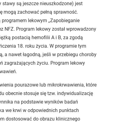
y stawy są jeszcze nieuszkodzone) jest
filię mogą zachować pełną sprawność.
i są programem lekowym „Zapobieganie
zez NFZ. Program lekowy został wprowadzony
ężką postacią hemofilii A i B, za zgodą
ńczenia 18. roku życia. W programie tym
, a nawet łagodną, jeśli w przebiegu choroby
ń zagrażających życiu. Program lekowy
rwawień.
wienia pourazowe lub mikrokrwawienia, które
 obecnie stosuje się tzw. indywidualizację
zynnika na podstawie wyników badań
ika we krwi w odpowiednich punktach
em dostosować do obrazu klinicznego