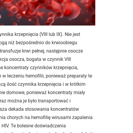
ika krzepnięcia (VIII lub IX). Nie jest
ogą niż bezpośrednio do krwioobiegu
ransfuzje krwi pełnej, następnie osocze
kcja osocza, bogata w czynnik VIII
ne koncentraty czynników krzepnięcia,
w leczeniu hemofilii, ponieważ preparaty te
ą ilość czynnika krzepnięcia i w krótkim
enie domowe, ponieważ koncentraty miały
oraz można je było transportować i
wsza dekada stosowania koncentratów
ia chorych na hemofilię wirusami zapalenia
 HIV. Te bolesne doświadczenia