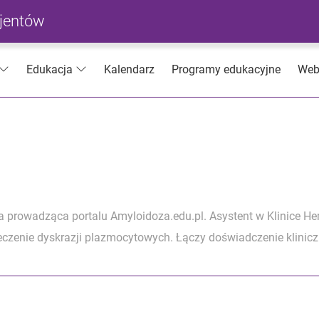
cjentów
Kalendarz
Programy edukacyjne
Web
Edukacja
ka prowadząca portalu Amyloidoza.edu.pl. Asystent w Klinice H
eczenie dyskrazji plazmocytowych. Łączy doświadczenie klinic