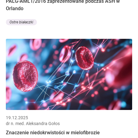
PALG-AML1/2016 zaprezentowane podczas ASH w
Orlando
Ostre białaczki
19.12.2025
dr n. med. Aleksandra Gołos
Znaczenie niedokrwistości w mielofibrozie