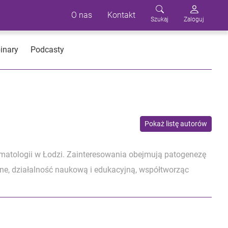
O nas
Kontakt
Szukaj
Zaloguj
inary
Podcasty
Pokaż listę autorów
ematologii w Łodzi. Zainteresowania obejmują patogenezę
zne, działalność naukową i edukacyjną, współtworząc