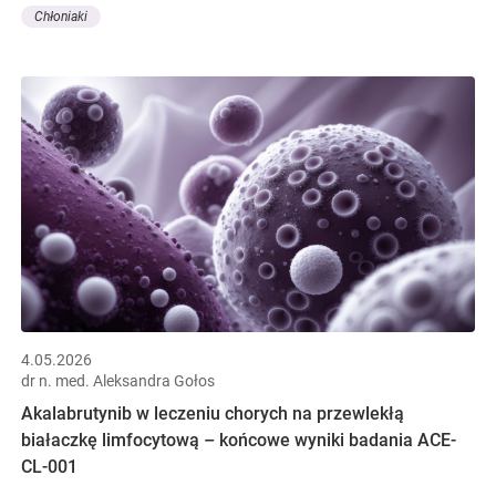
Chłoniaki
4.05.2026
dr n. med. Aleksandra Gołos
Akalabrutynib w leczeniu chorych na przewlekłą
białaczkę limfocytową – końcowe wyniki badania ACE-
CL-001