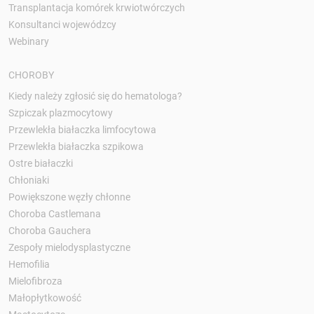
Transplantacja komórek krwiotwórczych
Konsultanci wojewódzcy
Webinary
CHOROBY
Kiedy należy zgłosić się do hematologa?
Szpiczak plazmocytowy
Przewlekła białaczka limfocytowa
Przewlekła białaczka szpikowa
Ostre białaczki
Chłoniaki
Powiększone węzły chłonne
Choroba Castlemana
Choroba Gauchera
Zespoły mielodysplastyczne
Hemofilia
Mielofibroza
Małopłytkowość