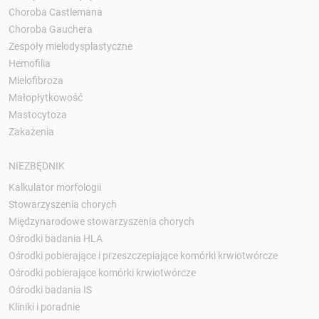
Choroba Castlemana
Choroba Gauchera
Zespoły mielodysplastyczne
Hemofilia
Mielofibroza
Małopłytkowość
Mastocytoza
Zakażenia
NIEZBĘDNIK
Kalkulator morfologii
Stowarzyszenia chorych
Międzynarodowe stowarzyszenia chorych
Ośrodki badania HLA
Ośrodki pobierające i przeszczepiające komórki krwiotwórcze
Ośrodki pobierające komórki krwiotwórcze
Ośrodki badania IS
Kliniki i poradnie