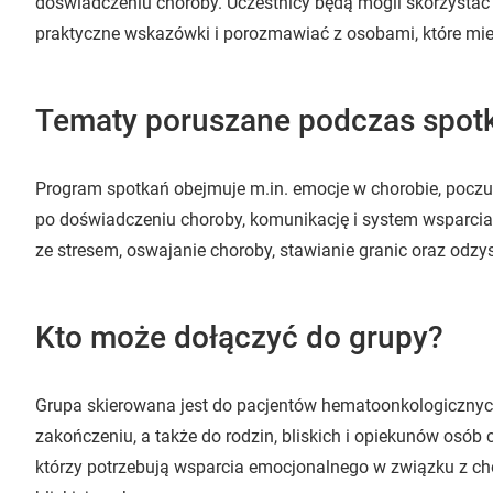
doświadczeniu choroby. Uczestnicy będą mogli skorzystać
praktyczne wskazówki i porozmawiać z osobami, które mi
Tematy poruszane podczas spot
Program spotkań obejmuje m.in. emocje w chorobie, poczuc
po doświadczeniu choroby, komunikację i system wsparcia, 
ze stresem, oswajanie choroby, stawianie granic oraz odzys
Kto może dołączyć do grupy?
Grupa skierowana jest do pacjentów hematoonkologicznych,
zakończeniu, a także do rodzin, bliskich i opiekunów osób 
którzy potrzebują wsparcia emocjonalnego w związku z c