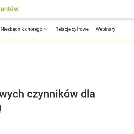
jentów
Relacje cyfrowe
Webinary
Niezbędnik chorego
owych czynników dla
ą