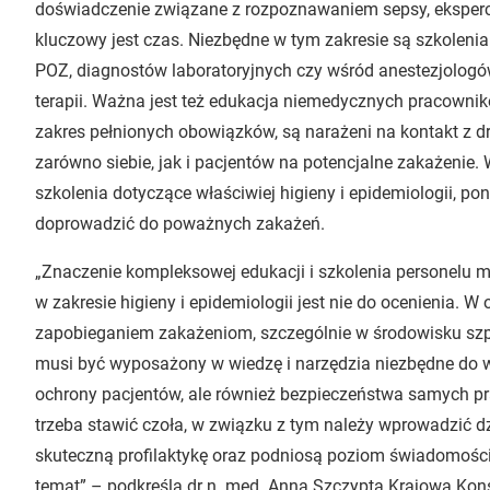
doświadczenie związane z rozpoznawaniem sepsy, eksperci 
kluczowy jest czas. Niezbędne w tym zakresie są szkoleni
POZ, diagnostów laboratoryjnych czy wśród anestezjologów
terapii. Ważna jest też edukacja niemedycznych pracownik
zakres pełnionych obowiązków, są narażeni na kontakt z 
zarówno siebie, jak i pacjentów na potencjalne zakażenie
szkolenia dotyczące właściwiej higieny i epidemiologii, 
doprowadzić do poważnych zakażeń.
„Znaczenie kompleksowej edukacji i szkolenia personelu
w zakresie higieny i epidemiologii jest nie do ocenienia.
zapobieganiem zakażeniom, szczególnie w środowisku sz
musi być wyposażony w wiedzę i narzędzia niezbędne do wa
ochrony pacjentów, ale również bezpieczeństwa samych p
trzeba stawić czoła, w związku z tym należy wprowadzić d
skuteczną profilaktykę oraz podniosą poziom świadomości
temat” – podkreśla dr n. med. Anna Szczypta Krajowa Kons