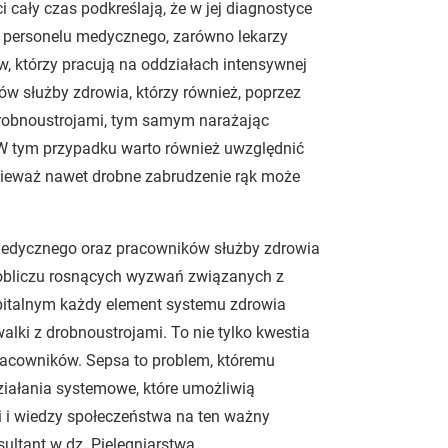
cały czas podkreślają, że w jej diagnostyce
a personelu medycznego, zarówno lekarzy
, którzy pracują na oddziałach intensywnej
ów służby zdrowia, którzy również, poprzez
drobnoustrojami, tym samym narażając
. W tym przypadku warto również uwzględnić
ponieważ nawet drobne zabrudzenie rąk może
 medycznego oraz pracowników służby zdrowia
 W obliczu rosnących wyzwań związanych z
pitalnym każdy element systemu zdrowia
lki z drobnoustrojami. To nie tylko kwestia
racowników. Sepsa to problem, któremu
ziałania systemowe, które umożliwią
 i wiedzy społeczeństwa na ten ważny
ultant w dz. Pielęgniarstwa