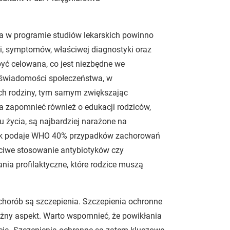
a w programie studiów lekarskich powinno
yki, symptomów, właściwej diagnostyki oraz
yć celowana, co jest niezbędne we
e świadomości społeczeństwa, w
ch rodziny, tym samym zwiększając
 zapomnieć również o edukacji rodziców,
ku życia, są najbardziej narażone na
jak podaje WHO 40% przypadków zachorowań
aściwe stosowanie antybiotyków czy
nia profilaktyczne, które rodzice muszą
chorób są szczepienia. Szczepienia ochronne
ny aspekt. Warto wspomnieć, że powikłania