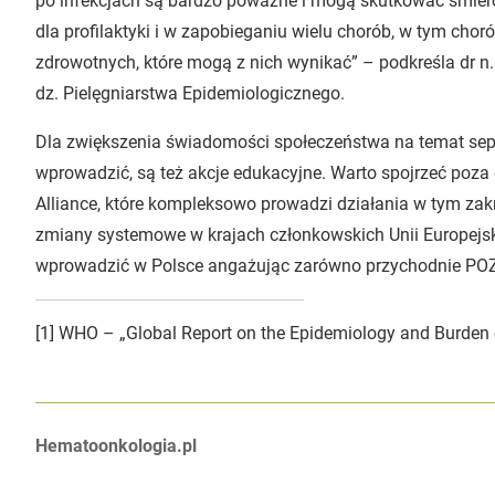
po infekcjach są bardzo poważne i mogą skutkować śmier
dla profilaktyki i w zapobieganiu wielu chorób, w tym cho
zdrowotnych, które mogą z nich wynikać” – podkreśla dr 
dz. Pielęgniarstwa Epidemiologicznego.
Dla zwiększenia świadomości społeczeństwa na temat sep
wprowadzić, są też akcje edukacyjne. Warto spojrzeć poza 
Alliance, które kompleksowo prowadzi działania w tym zakr
zmiany systemowe w krajach członkowskich Unii Europejski
wprowadzić w Polsce angażując zarówno przychodnie POZ, 
[1] WHO – „Global Report on the Epidemiology and Burden 
Autorzy:
Hematoonkologia.pl