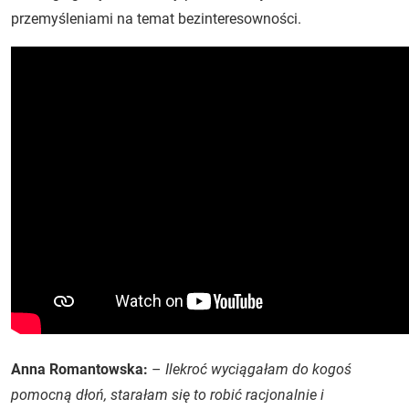
przemyśleniami na temat bezinteresowności.
Anna Romantowska:
–
Ilekroć wyciągałam do kogoś
pomocną dłoń, starałam się to robić racjonalnie i