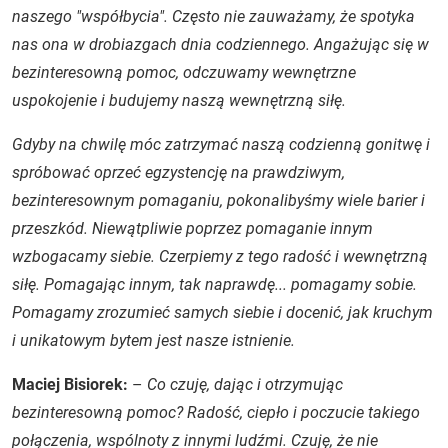
naszego "współbycia". Często nie zauważamy, że spotyka
nas ona w drobiazgach dnia codziennego. Angażując się w
bezinteresowną pomoc, odczuwamy wewnętrzne
uspokojenie i budujemy naszą wewnętrzną siłę.
Gdyby na chwilę móc zatrzymać naszą codzienną gonitwę i
spróbować oprzeć egzystencję na prawdziwym,
bezinteresownym pomaganiu, pokonalibyśmy wiele barier i
przeszkód. Niewątpliwie poprzez pomaganie innym
wzbogacamy siebie. Czerpiemy z tego radość i wewnętrzną
siłę. Pomagając innym, tak naprawdę... pomagamy sobie.
Pomagamy zrozumieć samych siebie i docenić, jak kruchym
i unikatowym bytem jest nasze istnienie.
Maciej Bisiorek:
–
Co czuję, dając i otrzymując
bezinteresowną pomoc? Radość, ciepło i poczucie takiego
połączenia, wspólnoty z innymi ludźmi. Czuję, że nie