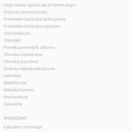
Kiedy należy zgłosić się do hematologa?
Szpiczak plazmocytowy
Przewlekła białaczka limfocytowa
Przewlekła białaczka szpikowa
Ostre białaczki
Chłoniaki
Powiększone węzły chłonne
Choroba Castlemana
Choroba Gauchera
Zespoły mielodysplastyczne
Hemofilia
Mielofibroza
Małopłytkowość
Mastocytoza
Zakażenia
NIEZBĘDNIK
Kalkulator morfologii