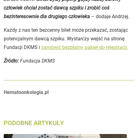
człowiek chciał zostać dawcą szpiku i zrobić coś
bezinteresownie dla drugiego człowieka
– dodaje Andrzej.
Każdy z nas ten bezcenny bilet może przekazać, zostając
potencjalnym dawcą szpiku. Wystarczy wejść na stronę
Fundacji DKMS i
zamówić bezpłatny pakiet do rejestracji.
Źródło:
Fundacja DKMS
Autorzy:
Hematoonkologia.pl
PODOBNE ARTYKUŁY