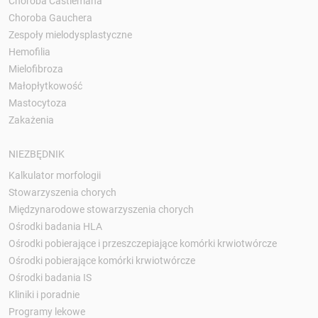
Choroba Castlemana
Choroba Gauchera
Zespoły mielodysplastyczne
Hemofilia
Mielofibroza
Małopłytkowość
Mastocytoza
Zakażenia
NIEZBĘDNIK
Kalkulator morfologii
Stowarzyszenia chorych
Międzynarodowe stowarzyszenia chorych
Ośrodki badania HLA
Ośrodki pobierające i przeszczepiające komórki krwiotwórcze
Ośrodki pobierające komórki krwiotwórcze
Ośrodki badania IS
Kliniki i poradnie
Programy lekowe