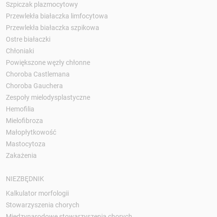
Szpiczak plazmocytowy
Przewlekła białaczka limfocytowa
Przewlekła białaczka szpikowa
Ostre białaczki
Chłoniaki
Powiększone węzły chłonne
Choroba Castlemana
Choroba Gauchera
Zespoły mielodysplastyczne
Hemofilia
Mielofibroza
Małopłytkowość
Mastocytoza
Zakażenia
NIEZBĘDNIK
Kalkulator morfologii
Stowarzyszenia chorych
Międzynarodowe stowarzyszenia chorych