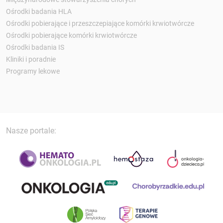
Ośrodki badania HLA
Ośrodki pobierające i przeszczepiające komórki krwiotwórcze
Ośrodki pobierające komórki krwiotwórcze
Ośrodki badania IS
Kliniki i poradnie
Programy lekowe
Nasze portale: