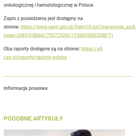
onkologicznej i hematologicznej w Polsce.
Zapis z posiedzenia jest dostępny na
stronie:
https://www.sejm.gov.pl/Sejm10.nsf/transmisje_arch
page=2#DF03BA6C75572526C1258DE8002DBF71
Oba raporty dostępne są na stronie:
https://all-
can.pl/raporty/raporty-polska
Autorzy:
Informacja prasowa
PODOBNE ARTYKUŁY