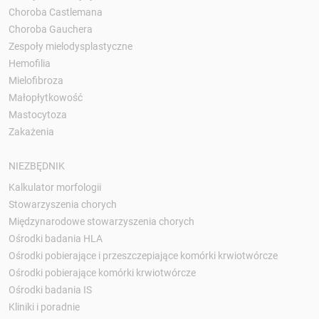
Choroba Castlemana
Choroba Gauchera
Zespoły mielodysplastyczne
Hemofilia
Mielofibroza
Małopłytkowość
Mastocytoza
Zakażenia
NIEZBĘDNIK
Kalkulator morfologii
Stowarzyszenia chorych
Międzynarodowe stowarzyszenia chorych
Ośrodki badania HLA
Ośrodki pobierające i przeszczepiające komórki krwiotwórcze
Ośrodki pobierające komórki krwiotwórcze
Ośrodki badania IS
Kliniki i poradnie