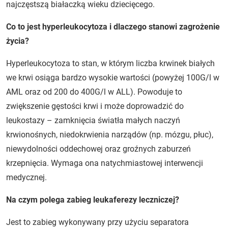
najczęstszą białaczką wieku dziecięcego.
Co to jest hyperleukocytoza i dlaczego stanowi zagrożenie
życia?
Hyperleukocytoza to stan, w którym liczba krwinek białych
we krwi osiąga bardzo wysokie wartości (powyżej 100G/l w
AML oraz od 200 do 400G/l w ALL). Powoduje to
zwiększenie gęstości krwi i może doprowadzić do
leukostazy – zamknięcia światła małych naczyń
krwionośnych, niedokrwienia narządów (np. mózgu, płuc),
niewydolności oddechowej oraz groźnych zaburzeń
krzepnięcia. Wymaga ona natychmiastowej interwencji
medycznej.
Na czym polega zabieg leukaferezy leczniczej?
Jest to zabieg wykonywany przy użyciu separatora