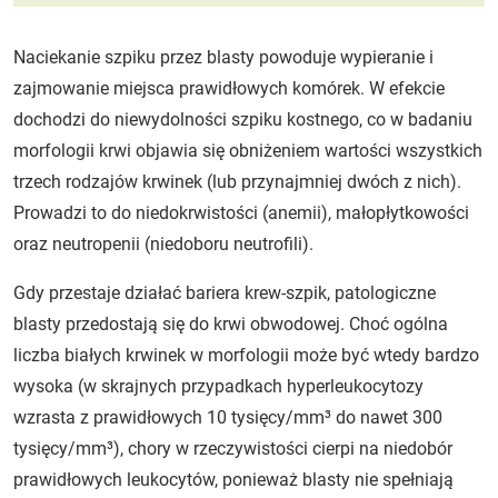
Naciekanie szpiku przez blasty powoduje wypieranie i
zajmowanie miejsca prawidłowych komórek. W efekcie
dochodzi do niewydolności szpiku kostnego, co w badaniu
morfologii krwi objawia się obniżeniem wartości wszystkich
trzech rodzajów krwinek (lub przynajmniej dwóch z nich).
Prowadzi to do niedokrwistości (anemii), małopłytkowości
oraz neutropenii (niedoboru neutrofili).
Gdy przestaje działać bariera krew-szpik, patologiczne
blasty przedostają się do krwi obwodowej. Choć ogólna
liczba białych krwinek w morfologii może być wtedy bardzo
wysoka (w skrajnych przypadkach hyperleukocytozy
wzrasta z prawidłowych 10 tysięcy/mm³ do nawet 300
tysięcy/mm³), chory w rzeczywistości cierpi na niedobór
prawidłowych leukocytów, ponieważ blasty nie spełniają