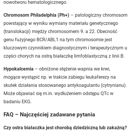
nowotworu hematologicznego.
Chromosom Philadelphia (Ph+)
– patologiczny chromosom
powstający w wyniku wymiany materiału genetycznego
(translokacji) między chromosomem 9. a 22. Obecność
genu fuzyjnego BCR/ABL1 na tym chromosomie jest
kluczowym czynnikiem diagnostycznym i terapeutycznym u
części chorych na ostrą białaczkę limfoblastyczną z linii B.
Hypokalcemia
– obniżone stężenie wapnia we krwi,
mogące wystąpić np. w trakcie zabiegu leukaferezy na
skutek działania stosowanego antykoagulantu (cytrynianu).
Może objawiać się m.in. wydłużeniem odstępu QTc w
badaniu EKG.
FAQ – Najczęściej zadawane pytania
Czy ostra białaczka jest chorobą dziedziczną lub zakaźną?