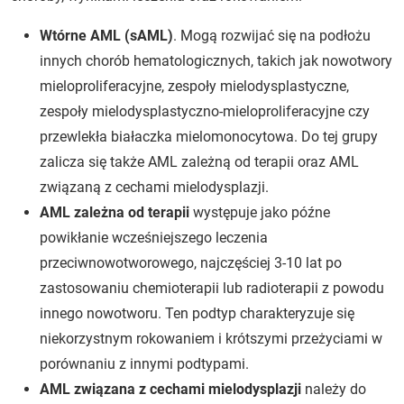
Wtórne AML (sAML)
. Mogą rozwijać się na podłożu
innych chorób hematologicznych, takich jak nowotwory
mieloproliferacyjne, zespoły mielodysplastyczne,
zespoły mielodysplastyczno-mieloproliferacyjne czy
przewlekła białaczka mielomonocytowa. Do tej grupy
zalicza się także AML zależną od terapii oraz AML
związaną z cechami mielodysplazji.
AML zależna od terapii
występuje jako późne
powikłanie wcześniejszego leczenia
przeciwnowotworowego, najczęściej 3-10 lat po
zastosowaniu chemioterapii lub radioterapii z powodu
innego nowotworu. Ten podtyp charakteryzuje się
niekorzystnym rokowaniem i krótszymi przeżyciami w
porównaniu z innymi podtypami.
AML związana z cechami mielodysplazji
należy do