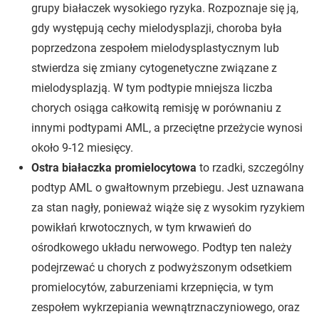
grupy białaczek wysokiego ryzyka. Rozpoznaje się ją,
gdy występują cechy mielodysplazji, choroba była
poprzedzona zespołem mielodysplastycznym lub
stwierdza się zmiany cytogenetyczne związane z
mielodysplazją. W tym podtypie mniejsza liczba
chorych osiąga całkowitą remisję w porównaniu z
innymi podtypami AML, a przeciętne przeżycie wynosi
około 9-12 miesięcy.
Ostra białaczka promielocytowa
to rzadki, szczególny
podtyp AML o gwałtownym przebiegu. Jest uznawana
za stan nagły, ponieważ wiąże się z wysokim ryzykiem
powikłań krwotocznych, w tym krwawień do
ośrodkowego układu nerwowego. Podtyp ten należy
podejrzewać u chorych z podwyższonym odsetkiem
promielocytów, zaburzeniami krzepnięcia, w tym
zespołem wykrzepiania wewnątrznaczyniowego, oraz