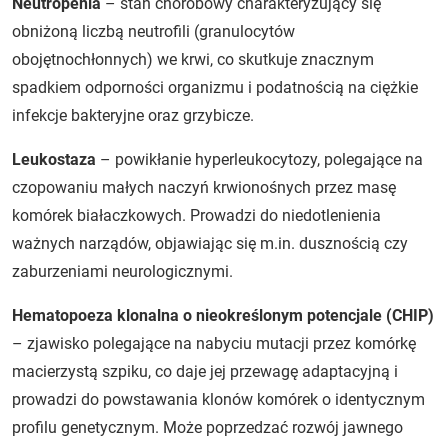
Neutropenia
– stan chorobowy charakteryzujący się
obniżoną liczbą neutrofili (granulocytów
obojętnochłonnych) we krwi, co skutkuje znacznym
spadkiem odporności organizmu i podatnością na ciężkie
infekcje bakteryjne oraz grzybicze.
Leukostaza
– powikłanie hyperleukocytozy, polegające na
czopowaniu małych naczyń krwionośnych przez masę
komórek białaczkowych. Prowadzi do niedotlenienia
ważnych narządów, objawiając się m.in. dusznością czy
zaburzeniami neurologicznymi.
Hematopoeza klonalna o nieokreślonym potencjale (CHIP)
– zjawisko polegające na nabyciu mutacji przez komórkę
macierzystą szpiku, co daje jej przewagę adaptacyjną i
prowadzi do powstawania klonów komórek o identycznym
profilu genetycznym. Może poprzedzać rozwój jawnego