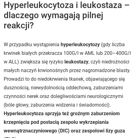
Hyperleukocytoza i leukostaza –
dlaczego wymagają pilnej
reakcji?
W przypadku wystąpienia
hyperleukocytozy
(gdy liczba
krwinek białych przekracza 100G/l w AML lub 200–400G/l
w ALL) zwiększa się ryzyko
leukostazy
, czyli niedrożności
małych naczyń krwionośnych przez nagromadzone blasty.
Prowadzi to do niedokrwienia tkanek, objawiającego się
dusznością, niewydolnością oddechową, zaburzeniami
czynności nerek oraz dolegliwościami neurologicznymi
(bóle głowy, zaburzenia widzenia i świadomości).
Hyperleukocytoza sprzyja też groźnym zaburzeniom
krzepnięcia pod postacią zespołu wykrzepiania
wewnątrznaczyniowego (DIC) oraz zespołowi lizy guza