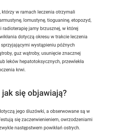
 którzy w ramach leczenia otrzymali
karmustynę, lomustynę, tioguaninę, etopozyd,
 radioterapię jamy brzusznej, w której
ikłania dotyczą okresu w trakcie leczenia
 sprzyjającymi wystąpieniu późnych
troby, guz wątroby, usunięcie znacznej
lub leków hepatotoksycznych, przewlekła
oczenia krwi.
 jak się objawiają?
dotyczą jego śluzówki, a obserwowane są w
festują się zaczerwienieniem, owrzodzeniami
 zwykle następstwem powikłań ostrych.