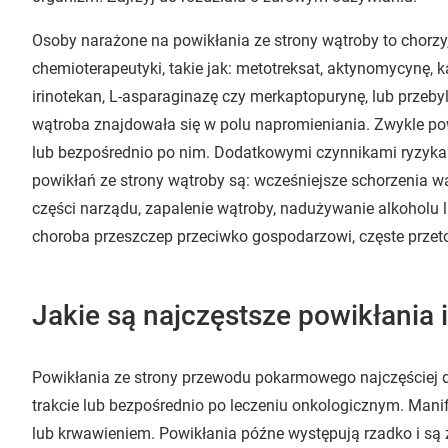
Osoby narażone na powikłania ze strony wątroby to chorzy,
chemioterapeutyki, takie jak: metotreksat, aktynomycynę, 
irinotekan, L-asparaginazę czy merkaptopurynę, lub przebyli
wątroba znajdowała się w polu napromieniania. Zwykle pow
lub bezpośrednio po nim. Dodatkowymi czynnikami ryzyka
powikłań ze strony wątroby są: wcześniejsze schorzenia wą
części narządu, zapalenie wątroby, nadużywanie alkoholu 
choroba przeszczep przeciwko gospodarzowi, częste przet
Jakie są najczęstsze powikłania i
Powikłania ze strony przewodu pokarmowego najczęściej 
trakcie lub bezpośrednio po leczeniu onkologicznym. Mani
lub krwawieniem. Powikłania późne występują rzadko i są