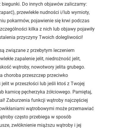
az biegunki. Do innych objawów zaliczamy:
aparć), przewlekłe nudności i/lub wymioty,
aniu pokarmów, pojawienie się krwi podczas
szczególności kilka z nich lub objawy pojawiły
 ustalenia przyczyny Twoich dolegliwości!
są związane z przebytym leczeniem
kłe zapalenie jelit, niedrożność jelit,
skość wątroby, nowotwory jelita grubego.
kła choroba przeszczep przeciwko
elit w przeszłości lub jeśli ktoś z Twojej
b kamicę pęcherzyka żółciowego. Pamiętaj,
al! Zaburzenia funkcji wątroby najczęściej
a powikłaniami wątrobowymi może przemawiać
 wątroby często przebiega w sposób
ze, zwłóknienie miąższu wątroby i jej