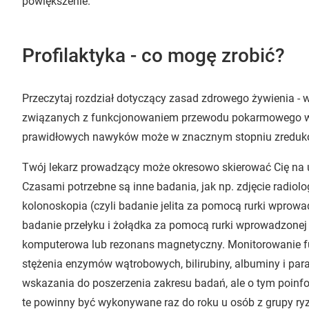
powiększenie.
Profilaktyka - co mogę zrobić?
Przeczytaj rozdział dotyczący zasad zdrowego żywienia -
związanych z funkcjonowaniem przewodu pokarmowego wy
prawidłowych nawyków może w znacznym stopniu zreduko
Twój lekarz prowadzący może okresowo skierować Cię na u
Czasami potrzebne są inne badania, jak np. zdjęcie radiolo
kolonoskopia (czyli badanie jelita za pomocą rurki wprowad
badanie przełyku i żołądka za pomocą rurki wprowadzonej 
komputerowa lub rezonans magnetyczny. Monitorowanie fu
stężenia enzymów wątrobowych, bilirubiny, albuminy i para
wskazania do poszerzenia zakresu badań, ale o tym poinf
te powinny być wykonywane raz do roku u osób z grupy ry