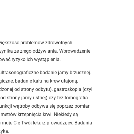
 większość problemów zdrowotnych
nika ze złego odżywiania. Wprowadzenie
wać ryzyko ich wystąpienia.
ltrasonograficzne badanie jamy brzusznej.
giczne, badanie kału na krew utajoną,
zonej od strony odbytu), gastroskopia (czyli
od strony jamy ustnej) czy też tomografia
nkcji wątroby odbywa się poprzez pomiar
metrów krzepnięcia krwi. Niekiedy są
ormuje Cię Twój lekarz prowadzący. Badania
zyka.