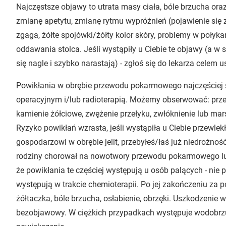
Najczęstsze objawy to utrata masy ciała, bóle brzucha or
zmianę apetytu, zmianę rytmu wypróżnień (pojawienie się z
zgaga, żółte spojówki/żółty kolor skóry, problemy w połyk
oddawania stolca. Jeśli wystąpiły u Ciebie te objawy (a w 
się nagle i szybko narastają) - zgłoś się do lekarza celem
Powikłania w obrębie przewodu pokarmowego najczęściej 
operacyjnym i/lub radioterapią. Możemy obserwować: przewle
kamienie żółciowe, zwężenie przełyku, zwłóknienie lub mar
Ryzyko powikłań wzrasta, jeśli wystąpiła u Ciebie przewle
gospodarzowi w obrębie jelit, przebyłeś/łaś już niedrożność j
rodziny chorował na nowotwory przewodu pokarmowego lu
że powikłania te częściej występują u osób palących - nie p
występują w trakcie chemioterapii. Po jej zakończeniu z
żółtaczka, bóle brzucha, osłabienie, obrzęki. Uszkodzenie
bezobjawowy. W ciężkich przypadkach występuje wodobrzus