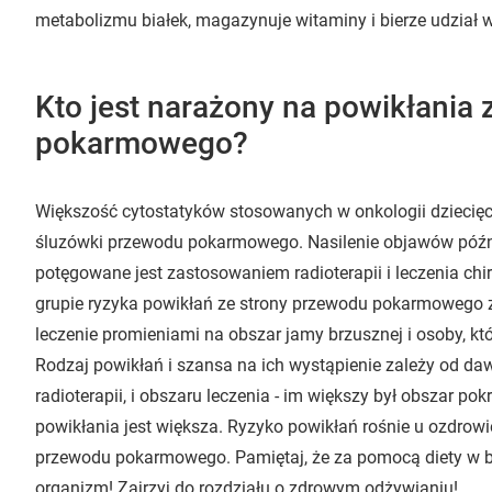
metabolizmu białek, magazynuje witaminy i bierze udział w
Kto jest narażony na powikłania
pokarmowego?
Większość cytostatyków stosowanych w onkologii dziecięce
śluzówki przewodu pokarmowego. Nasilenie objawów póź
potęgowane jest zastosowaniem radioterapii i leczenia ch
grupie ryzyka powikłań ze strony przewodu pokarmowego zna
leczenie promieniami na obszar jamy brzusznej i osoby, któr
Rodzaj powikłań i szansa na ich wystąpienie zależy od daw
radioterapii, i obszaru leczenia - im większy był obszar p
powikłania jest większa. Ryzyko powikłań rośnie u ozdr
przewodu pokarmowego. Pamiętaj, że za pomocą diety w 
organizm! Zajrzyj do rozdziału o zdrowym odżywianiu!