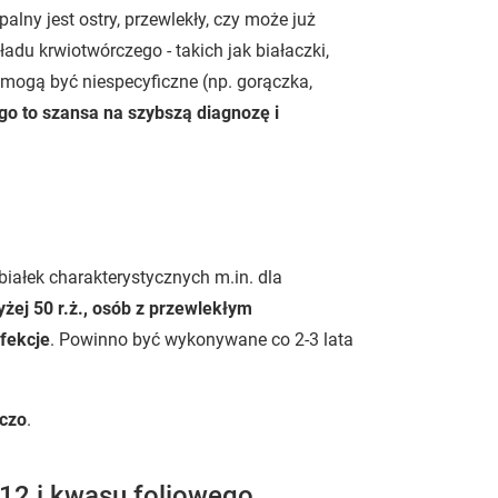
alny jest ostry, przewlekły, czy może już
du krwiotwórczego - takich jak białaczki,
mogą być niespecyficzne (np. gorączka,
o to szansa na szybszą diagnozę i
ałek charakterystycznych m.in. dla
żej 50 r.ż., osób z przewlekłym
fekcje
. Powinno być wykonywane co 2-3 lata
zczo
.
B12 i kwasu foliowego