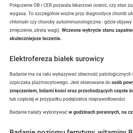
Połączenie OB i CER pozwala lekarzowi ocenić, czy stan zap
wygasa. To szczególnie ważne przy diagnostyce chorób ukła
chłoniaki czy choroby autoimmunologiczne - gdzie objawy 
zmęczenie, utrata wagi).
Wczesne wykrycie stanu zapalneg
skuteczniejsze leczenie.
Elektrofereza białek surowicy
Badanie ma na celu wykazywać obecność patologicznych bi
szpiczaka plazmocytowego. Jest skierowane do
osób powy
zmęczeniem, bólami kości oraz przechodzących częste in
lub częściej w przypadku podejrzenia nieprawidłowości.
Badanie należy wykonywać
w godzinach porannych, na c
Badanie poziomu ferrytyny, witaminy 