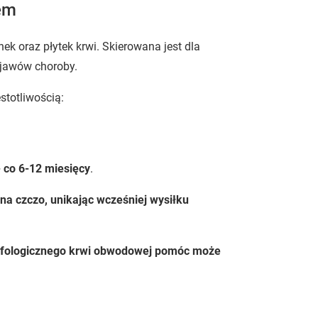
em
ek oraz płytek krwi. Skierowana jest dla
bjawów choroby.
stotliwością:
- co 6-12 miesięcy
.
na czczo, unikając wcześniej wysiłku
morfologicznego krwi obwodowej pomóc może