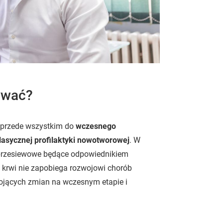
ywać?
ę przede wszystkim do
wczesnego
lasycznej profilaktyki nowotworowej
. W
 przesiewowe będące odpowiednikiem
 krwi nie zapobiega rozwojowi chorób
ojących zmian na wczesnym etapie i