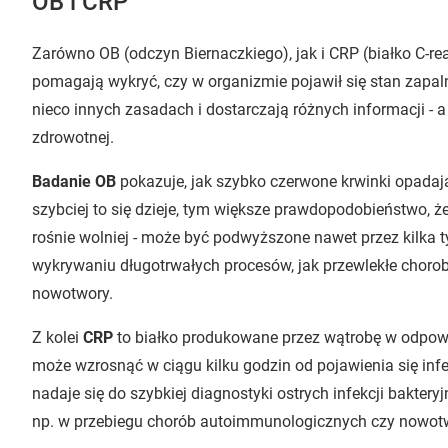
OB i CRP
Zarówno OB (odczyn Biernaczkiego), jak i CRP (białko C-rea
pomagają wykryć, czy w organizmie pojawił się stan zapalny
nieco innych zasadach i dostarczają różnych informacji - a 
zdrowotnej.
Badanie OB
pokazuje, jak szybko czerwone krwinki opadaj
szybciej to się dzieje, tym większe prawdopodobieństwo, ż
rośnie wolniej - może być podwyższone nawet przez kilka ty
wykrywaniu długotrwałych procesów, jak przewlekłe chorob
nowotwory.
Z kolei
CRP
to białko produkowane przez wątrobę w odpowi
może wzrosnąć w ciągu kilku godzin od pojawienia się infe
nadaje się do szybkiej diagnostyki ostrych infekcji baktery
np. w przebiegu chorób autoimmunologicznych czy nowot