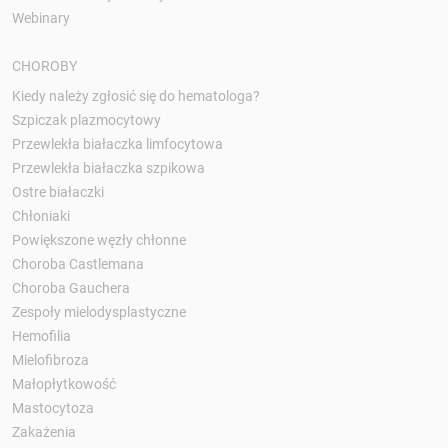
Webinary
CHOROBY
Kiedy należy zgłosić się do hematologa?
Szpiczak plazmocytowy
Przewlekła białaczka limfocytowa
Przewlekła białaczka szpikowa
Ostre białaczki
Chłoniaki
Powiększone węzły chłonne
Choroba Castlemana
Choroba Gauchera
Zespoły mielodysplastyczne
Hemofilia
Mielofibroza
Małopłytkowość
Mastocytoza
Zakażenia