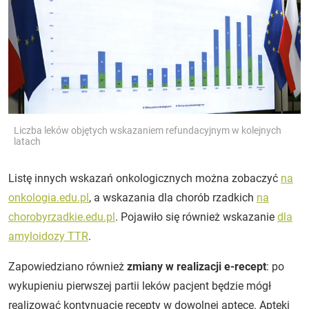
Liczba leków objętych wskazaniem refundacyjnym w kolejnych
latach
Listę innych wskazań onkologicznych można zobaczyć
na
onkologia.edu.pl
, a wskazania dla chorób rzadkich
na
chorobyrzadkie.edu.pl
. Pojawiło się również wskazanie
dla
amyloidozy TTR
.
Zapowiedziano również
zmiany w realizacji e-recept
: po
wykupieniu pierwszej partii leków pacjent będzie mógł
realizować kontynuację recepty w dowolnej aptece. Apteki