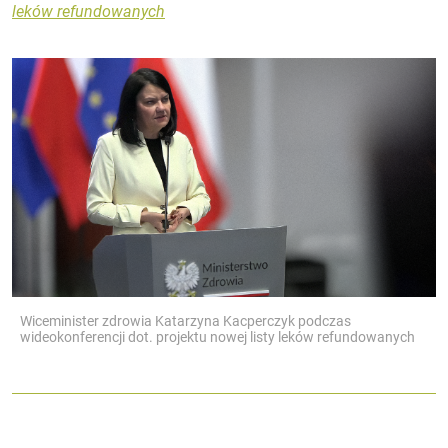
leków refundowanych
Wiceminister zdrowia Katarzyna Kacperczyk podczas
wideokonferencji dot. projektu nowej listy leków refundowanych
Autorzy: