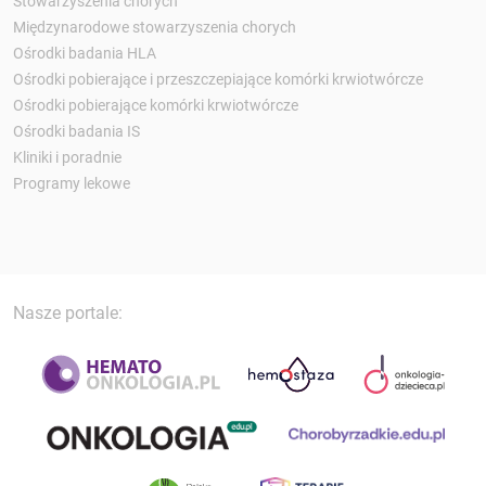
Stowarzyszenia chorych
Międzynarodowe stowarzyszenia chorych
Ośrodki badania HLA
Ośrodki pobierające i przeszczepiające komórki krwiotwórcze
Ośrodki pobierające komórki krwiotwórcze
Ośrodki badania IS
Kliniki i poradnie
Programy lekowe
Nasze portale: