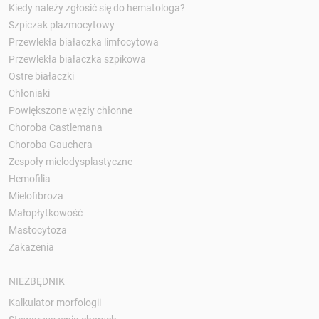
Kiedy należy zgłosić się do hematologa?
Szpiczak plazmocytowy
Przewlekła białaczka limfocytowa
Przewlekła białaczka szpikowa
Ostre białaczki
Chłoniaki
Powiększone węzły chłonne
Choroba Castlemana
Choroba Gauchera
Zespoły mielodysplastyczne
Hemofilia
Mielofibroza
Małopłytkowość
Mastocytoza
Zakażenia
NIEZBĘDNIK
Kalkulator morfologii