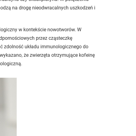
hodzą na drogę nieodwracalnych uszkodzeń i
logiczny w kontekście nowotworów. W
odpornościowych przez cząsteczkę
acać zdolność układu immunologicznego do
ykazano, że zwierzęta otrzymujące kofeinę
nologiczną.