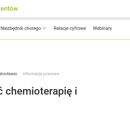
jentów
Relacje cyfrowe
Webinary
Niezbędnik chorego
 Wrocławiu
Informacja prasowa
chemioterapię i