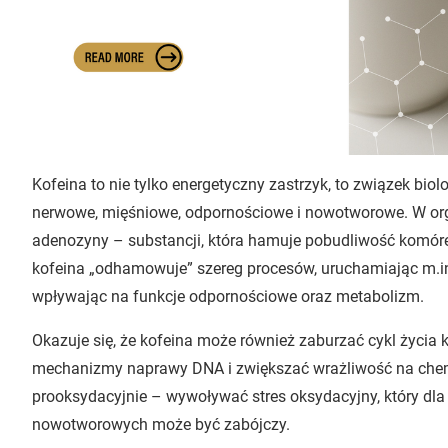
Kofeina to nie tylko energetyczny zastrzyk, to związek biol
nerwowe, mięśniowe, odpornościowe i nowotworowe. W orga
adenozyny – substancji, która hamuje pobudliwość komórek 
kofeina „odhamowuje” szereg procesów, uruchamiając m.in. 
wpływając na funkcje odpornościowe oraz metabolizm.
Okazuje się, że kofeina może również zaburzać cykl życi
mechanizmy naprawy DNA i zwiększać wrażliwość na chemi
prooksydacyjnie – wywoływać stres oksydacyjny, który dla
nowotworowych może być zabójczy.