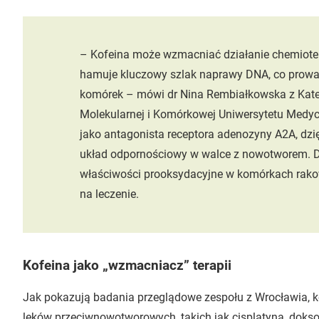
– Kofeina może wzmacniać działanie chemioterap
hamuje kluczowy szlak naprawy DNA, co prow
komórek – mówi dr Nina Rembiałkowska z Kated
Molekularnej i Komórkowej Uniwersytetu Medyc
jako antagonista receptora adenozyny A2A, d
układ odpornościowy w walce z nowotworem. 
właściwości prooksydacyjne w komórkach rako
na leczenie.
Kofeina jako „wzmacniacz” terapii
Jak pokazują badania przeglądowe zespołu z Wrocławia,
leków przeciwnowotworowych, takich jak cisplatyna, dokso