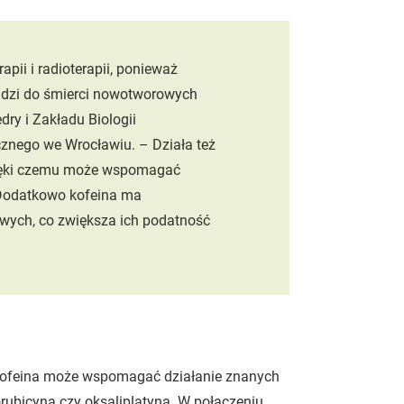
ii i radioterapii, ponieważ
adzi do śmierci nowotworowych
ry i Zakładu Biologii
znego we Wrocławiu. – Działa też
zięki czemu może wspomagać
Dodatkowo kofeina ma
wych, co zwiększa ich podatność
 kofeina może wspomagać działanie znanych
rubicyna czy oksaliplatyna. W połączeniu