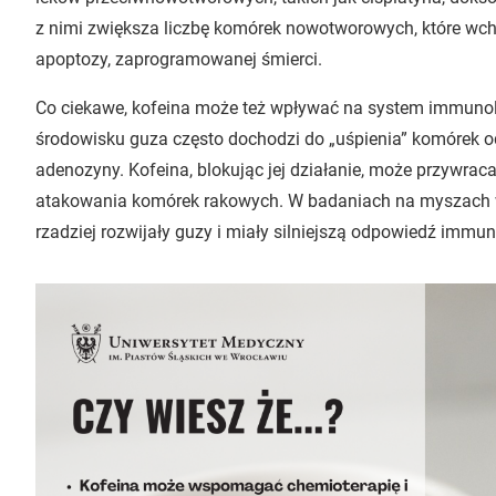
z nimi zwiększa liczbę komórek nowotworowych, które wc
apoptozy, zaprogramowanej śmierci.
Co ciekawe, kofeina może też wpływać na system immuno
środowisku guza często dochodzi do „uśpienia” komórek 
adenozyny. Kofeina, blokując jej działanie, może przywr
atakowania komórek rakowych. W badaniach na myszach w
rzadziej rozwijały guzy i miały silniejszą odpowiedź immu