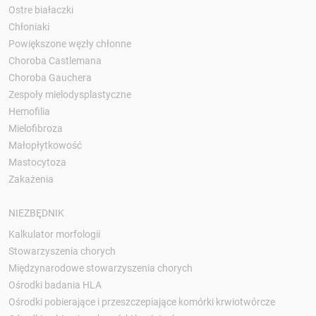
Ostre białaczki
Chłoniaki
Powiększone węzły chłonne
Choroba Castlemana
Choroba Gauchera
Zespoły mielodysplastyczne
Hemofilia
Mielofibroza
Małopłytkowość
Mastocytoza
Zakażenia
NIEZBĘDNIK
Kalkulator morfologii
Stowarzyszenia chorych
Międzynarodowe stowarzyszenia chorych
Ośrodki badania HLA
Ośrodki pobierające i przeszczepiające komórki krwiotwórcze