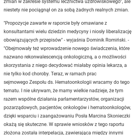
zmian w zakresie systemu lecznictwa uzdrowiskowego”, ale
niestety nie pociągnął on za sobą żadnych realnych zmian.
"Propozycje zawarte w raporcie były omawiane z
konsultantami wielu dziedzin medycyny i niosły liberalizację
obowiązujących przepisów" - wyjaśnia Dominik Romiński. -
"Obejmowały też wprowadzenie nowego świadczenia, które
nazwano rekonwalescencją onkologiczną, a o możliwości
skorzystania z niego decydować miałaby opinia lekarza, a
nie tylko kod choroby. Teraz, w ramach prac
sejmowego Zespołu ds. Hematoonkologii wracamy do tego
tematu. I nie ukrywam, że mamy wielkie nadzieje, że tym
razem wspólne działania parlamentarzystów, organizacji
pozarządowych, pacjentów, onkologów i hematoonkologów,
dzięki wsparciu i zaangażowaniu Posła Marcina Skonieczki
okażą się skuteczne. W sprawie wniosków z tego raportu
złożona została interpelacja, zawierająca między innymi