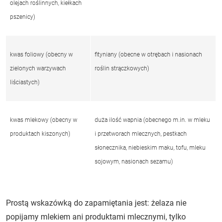
olejach roślinnych, kiełkach
pszenicy)
kwas foliowy (obecny w
fityniany (obecne w otrębach i nasionach
zielonych warzywach
roślin strączkowych)
liściastych)
kwas mlekowy (obecny w
duża ilość wapnia (obecnego m.in. w mleku
produktach kiszonych)
i przetworach mlecznych, pestkach
słonecznika, niebieskim maku, tofu, mleku
sojowym, nasionach sezamu)
Prostą wskazówką do zapamiętania jest: żelaza nie
popijamy mlekiem ani produktami mlecznymi, tylko