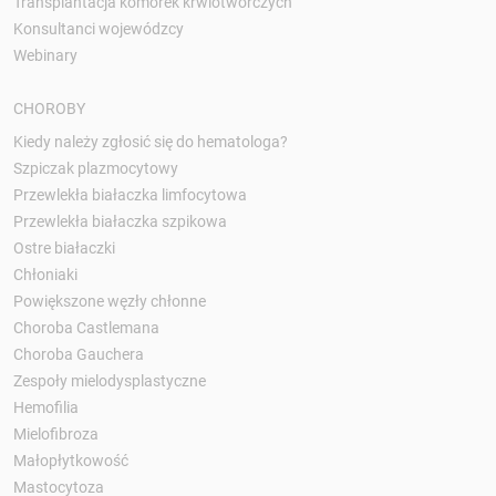
Transplantacja komórek krwiotwórczych
Konsultanci wojewódzcy
Webinary
CHOROBY
Kiedy należy zgłosić się do hematologa?
Szpiczak plazmocytowy
Przewlekła białaczka limfocytowa
Przewlekła białaczka szpikowa
Ostre białaczki
Chłoniaki
Powiększone węzły chłonne
Choroba Castlemana
Choroba Gauchera
Zespoły mielodysplastyczne
Hemofilia
Mielofibroza
Małopłytkowość
Mastocytoza