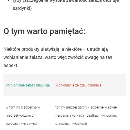
ryby (szczególnie wysoka zawartość żelaza cechuje
sardynki)
O tym warto pamiętać:
Niektóre produkty ułatwiają, a niektóre – utrudniają
wchłanianie żelaza, warto więc zwrócić uwagę na ten
aspekt.
Wchłanianie żelaza ułatwiają:
Wchłanianie żelaza utrudniają:
witamina C (obecna w
taniny, inaczej garbniki (obecne w kawie i
nieprzetworzonych
herbacie, skórkach i pestkach winogron,
owocach, warzywach,
orzechach włoskich)