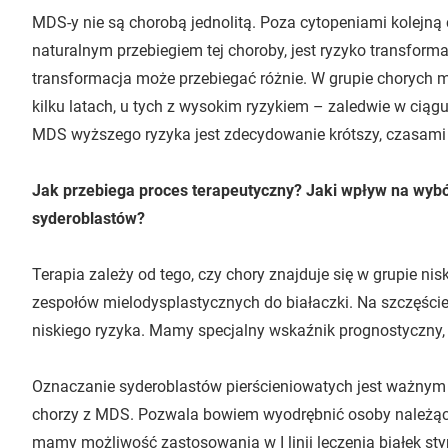
MDS-y nie są chorobą jednolitą. Poza cytopeniami kolejną
naturalnym przebiegiem tej choroby, jest ryzyko transformac
transformacja może przebiegać różnie. W grupie chorych m
kilku latach, u tych z wysokim ryzykiem – zaledwie w ciągu
MDS wyższego ryzyka jest zdecydowanie krótszy, czasami w
Jak przebiega proces terapeutyczny? Jaki wpływ na wybó
syderoblastów?
Terapia zależy od tego, czy chory znajduje się w grupie ni
zespołów mielodysplastycznych do białaczki. Na szczęście
niskiego ryzyka. Mamy specjalny wskaźnik prognostyczny,
Oznaczanie syderoblastów pierścieniowatych jest ważny
chorzy z MDS. Pozwala bowiem wyodrębnić osoby należące 
mamy możliwość zastosowania w I linii leczenia białek st