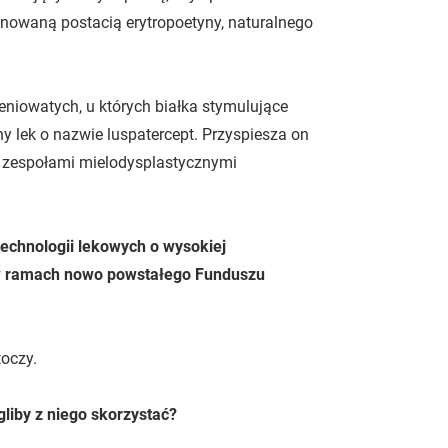
inowaną postacią erytropoetyny, naturalnego
eniowatych, u których białka stymulujące
ny lek o nazwie luspatercept. Przyspiesza on
z zespołami mielodysplastycznymi
 technologii lekowych o wysokiej
 w ramach nowo powstałego Funduszu
toczy.
liby z niego skorzystać?