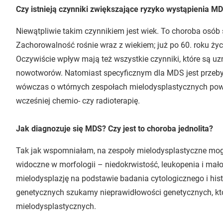
Czy istnieją czynniki zwiększające ryzyko wystąpienia M
Niewątpliwie takim czynnikiem jest wiek. To choroba osób 
Zachorowalność rośnie wraz z wiekiem; już po 60. roku życ
Oczywiście wpływ mają też wszystkie czynniki, które są u
nowotworów. Natomiast specyficznym dla MDS jest przeb
wówczas o wtórnych zespołach mielodysplastycznych powst
wcześniej chemio- czy radioterapię.
Jak diagnozuje się MDS? Czy jest to choroba jednolita?
Tak jak wspomniałam, na zespoły mielodysplastyczne mo
widoczne w morfologii – niedokrwistość, leukopenia i mał
mielodysplazję na podstawie badania cytologicznego i hi
genetycznych szukamy nieprawidłowości genetycznych, któ
mielodysplastycznych.