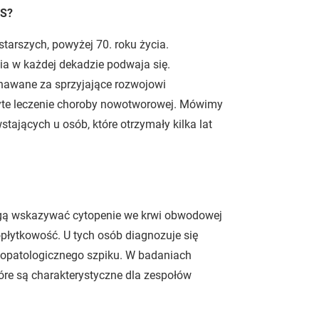
DS?
starszych, powyżej 70. roku życia.
ia w każdej dekadzie podwaja się.
znawane za sprzyjające rozwojowi
yte leczenie choroby nowotworowej. Mówimy
ających u osób, które otrzymały kilka lat
gą wskazywać cytopenie we krwi obwodowej
opłytkowość. U tych osób diagnozuje się
stopatologicznego szpiku. W badaniach
re są charakterystyczne dla zespołów