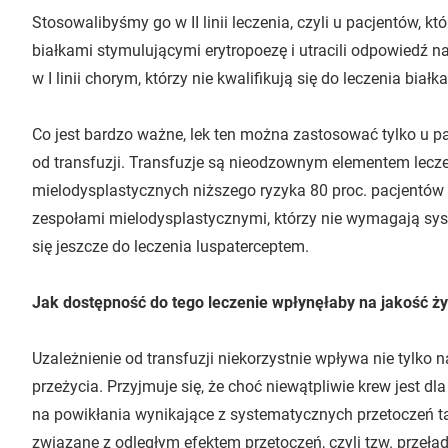
Stosowalibyśmy go w II linii leczenia, czyli u pacjentów, k
białkami stymulującymi erytropoezę i utracili odpowiedź 
w I linii chorym, którzy nie kwalifikują się do leczenia bia
Co jest bardzo ważne, lek ten można zastosować tylko u p
od transfuzji. Transfuzje są nieodzownym elementem lec
mielodysplastycznych niższego ryzyka 80 proc. pacjentów
zespołami mielodysplastycznymi, którzy nie wymagają syste
się jeszcze do leczenia luspaterceptem.
Jak dostępność do tego leczenie wpłynęłaby na jakość ż
Uzależnienie od transfuzji niekorzystnie wpływa nie tylko n
przeżycia. Przyjmuje się, że choć niewątpliwie krew jest dl
na powikłania wynikające z systematycznych przetoczeń tak
związane z odległym efektem przetoczeń, czyli tzw. przeła