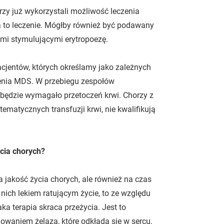
tórzy już wykorzystali możliwość leczenia
na to leczenie. Mógłby również być podawany
łkami stymulującymi erytropoezę.
acjentów, których określamy jako zależnych
zenia MDS. W przebiegu zespołów
 będzie wymagało przetoczeń krwi. Chorzy z
matycznych transfuzji krwi, nie kwalifikują
ycia chorych?
a jakość życia chorych, ale również na czas
a nich lekiem ratującym życie, to ze względu
a terapia skraca przeżycia. Jest to
dowaniem żelaza, które odkłada się w sercu,