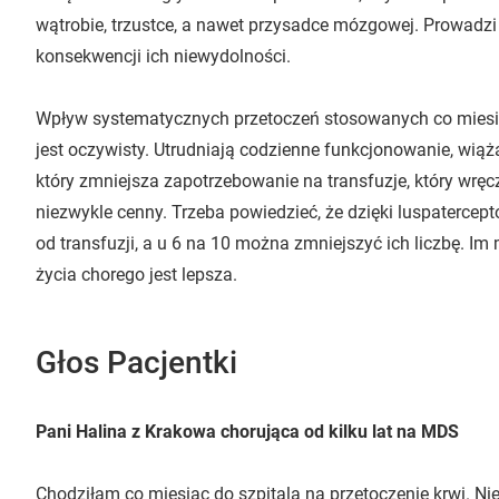
wątrobie, trzustce, a nawet przysadce mózgowej. Prowadzi
konsekwencji ich niewydolności.
Wpływ systematycznych przetoczeń stosowanych co miesiąc
jest oczywisty. Utrudniają codzienne funkcjonowanie, wiążą
który zmniejsza zapotrzebowanie na transfuzje, który wręcz
niezwykle cenny. Trzeba powiedzieć, że dzięki luspatercepto
od transfuzji, a u 6 na 10 można zmniejszyć ich liczbę. Im m
życia chorego jest lepsza.
Głos Pacjentki
Pani Halina z Krakowa chorująca od kilku lat na MDS
Chodziłam co miesiąc do szpitala na przetoczenie krwi. Ni