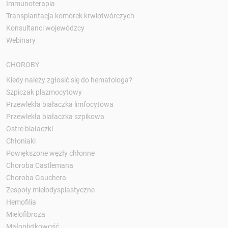
Immunoterapia
Transplantacja komórek krwiotwórczych
Konsultanci wojewódzcy
Webinary
CHOROBY
Kiedy należy zgłosić się do hematologa?
Szpiczak plazmocytowy
Przewlekła białaczka limfocytowa
Przewlekła białaczka szpikowa
Ostre białaczki
Chłoniaki
Powiększone węzły chłonne
Choroba Castlemana
Choroba Gauchera
Zespoły mielodysplastyczne
Hemofilia
Mielofibroza
Małopłytkowość