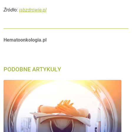
Źródło:
isbzdrowie.pl
Autorzy:
Hematoonkologia.pl
PODOBNE ARTYKUŁY