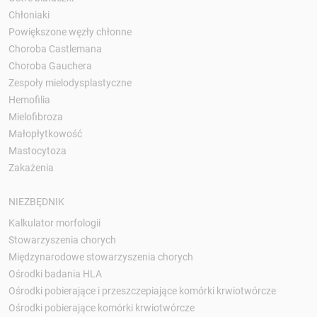
Chłoniaki
Powiększone węzły chłonne
Choroba Castlemana
Choroba Gauchera
Zespoły mielodysplastyczne
Hemofilia
Mielofibroza
Małopłytkowość
Mastocytoza
Zakażenia
NIEZBĘDNIK
Kalkulator morfologii
Stowarzyszenia chorych
Międzynarodowe stowarzyszenia chorych
Ośrodki badania HLA
Ośrodki pobierające i przeszczepiające komórki krwiotwórcze
Ośrodki pobierające komórki krwiotwórcze