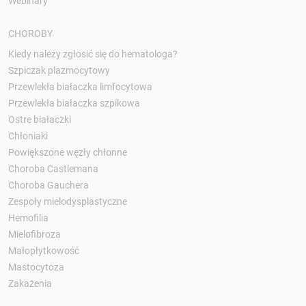
Webinary
CHOROBY
Kiedy należy zgłosić się do hematologa?
Szpiczak plazmocytowy
Przewlekła białaczka limfocytowa
Przewlekła białaczka szpikowa
Ostre białaczki
Chłoniaki
Powiększone węzły chłonne
Choroba Castlemana
Choroba Gauchera
Zespoły mielodysplastyczne
Hemofilia
Mielofibroza
Małopłytkowość
Mastocytoza
Zakażenia