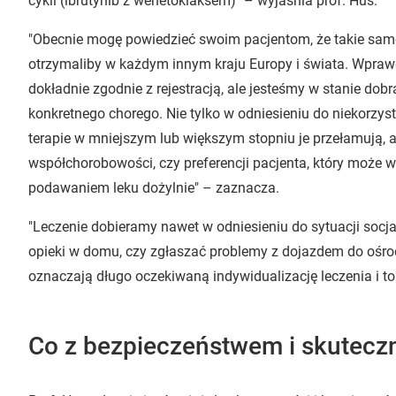
cykli (ibrutynib z wenetoklaksem)" – wyjaśnia prof. Hus.
"Obecnie mogę powiedzieć swoim pacjentom, że takie samo 
otrzymaliby w każdym innym kraju Europy i świata. Wprawd
dokładnie zgodnie z rejestracją, ale jesteśmy w stanie dob
konkretnego chorego. Nie tylko w odniesieniu do niekorz
terapie w mniejszym lub większym stopniu je przełamują, a
współchorobowości, czy preferencji pacjenta, który może
podawaniem leku dożylnie" – zaznacza.
"Leczenie dobieramy nawet w odniesieniu do sytuacji socja
opieki w domu, czy zgłaszać problemy z dojazdem do ośro
oznaczają długo oczekiwaną indywidualizację leczenia i t
Co z bezpieczeństwem i skuteczn