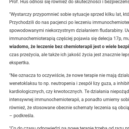
Prof. Hus odnosi się również do skuteczności i bezpieczeń
"Wystarczy przypomnieć sobie sytuacje sprzed kilku lat, kt
Przychodzili do nas pacjenci po leczeniu immunochemiote
spowodowanymi niekorzystnym działaniem fludarabiny. Uwa
immunochemioterapią częściej pojawia się delecja 17p, m
wiadomo, że leczenie bez chemioterapii jest o wiele bezp
czas przeżycia, ale także ich jakość życia jest znacznie le
ekspertka.
"Nie oznacza to oczywiście, że nowe terapie nie mają dzi
wenetoklaksu to np. neutropenia i zespół lizy guza, a inhi
kardiologicznych, czy krwotocznych. Te działania niepożąd
intensywnej immunochemioterapii, a ponadto umiemy sobie z 
również, że stosowane obecnie schematy leczenia są obci
– podkreśla.
"Co do czasu odpowiedzi na nowe terapie trzeba od razu p