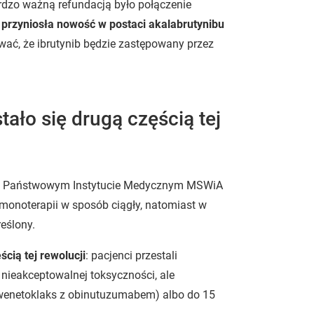
rdzo ważną refundacją było połączenie
 przyniosła nowość w postaci akalabrutynibu
wać, że ibrutynib będzie zastępowany przez
ało się drugą częścią tej
i w Państwowym Instytucie Medycznym MSWiA
monoterapii w sposób ciągły, natomiast w
eślony.
cią tej rewolucji
: pacjenci przestali
 nieakceptowalnej toksyczności, ale
ku (wenetoklaks z obinutuzumabem) albo do 15