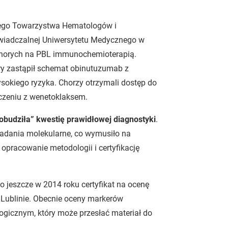
kiego Towarzystwa Hematologów i
wiadczalnej Uniwersytetu Medycznego w
a chorych na PBL immunochemioterapią.
y zastąpił schemat obinutuzumab z
sokiego ryzyka. Chorzy otrzymali dostęp do
ączeniu z wenetoklaksem.
obudziła” kwestię prawidłowej diagnostyki
.
adania molekularne, co wymusiło na
 opracowanie metodologii i certyfikację
o jeszcze w 2014 roku certyfikat na ocenę
 Lublinie. Obecnie oceny markerów
gicznym, który może przesłać materiał do