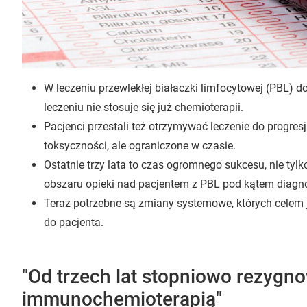
W leczeniu przewlekłej białaczki limfocytowej (PBL) 
leczeniu nie stosuje się już chemioterapii.
Pacjenci przestali też otrzymywać leczenie do progres
toksyczności, ale ograniczone w czasie.
Ostatnie trzy lata to czas ogromnego sukcesu, nie tylk
obszaru opieki nad pacjentem z PBL pod kątem diag
Teraz potrzebne są zmiany systemowe, których celem j
do pacjenta.
"Od trzech lat stopniowo rezygn
immunochemioterapią"