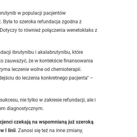
brutynib w populacji pacjentów
. Była to szeroka refundacja zgodna z
 Dotyczy to również połączenia wenetoklaks z
acji ibrutynibu i akalabrutynibu, które
o zauważyć, że w kontekście finansowania
rzyma leczenie wolne od chemioterapii.
ejściu do leczenia konkretnego pacjenta" –
ukcesu, nie tylko w zakresie refundacji, ale i
tem diagnostycznym.
acjenci czekają na wspomnianą już szeroką
 I linii
. Zanosi się też na inne zmiany,