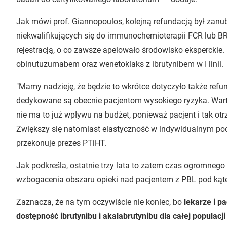
Jak mówi prof. Giannopoulos, kolejną refundacją był zanu
niekwalifikujących się do immunochemioterapii FCR lub BR
rejestracją, o co zawsze apelowało środowisko eksperckie.
obinutuzumabem oraz wenetoklaks z ibrutynibem w I linii.
"Mamy nadzieję, że będzie to wkrótce dotyczyło także refund
dedykowane są obecnie pacjentom wysokiego ryzyka. Wart
nie ma to już wpływu na budżet, ponieważ pacjent i tak ot
Zwiększy się natomiast elastyczność w indywidualnym pod
przekonuje prezes PTiHT.
Jak podkreśla, ostatnie trzy lata to zatem czas ogromnego s
wzbogacenia obszaru opieki nad pacjentem z PBL pod ką
Zaznacza, że na tym oczywiście nie koniec, bo
lekarze i p
dostępność ibrutynibu i akalabrutynibu dla całej populacji w