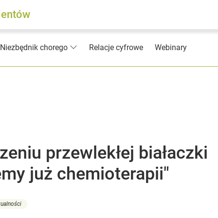
jentów
Relacje cyfrowe
Webinary
Niezbędnik chorego
zeniu przewlekłej białaczki
emy już chemioterapii"
tualności