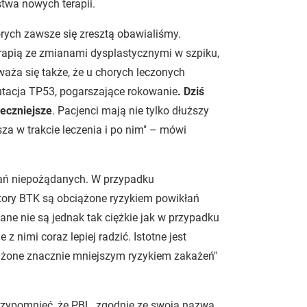
stwa nowych terapii.
órych zawsze się zresztą obawialiśmy.
rapią ze zmianami dysplastycznymi w szpiku,
ża się także, że u chorych leczonych
utacja TP53, pogarszające rokowanie
. Dziś
ieczniejsze
. Pacjenci mają nie tylko dłuższy
psza w trakcie leczenia i po nim" – mówi
ałań niepożądanych. W przypadku
bitory BTK są obciążone ryzykiem powikłań
ane nie są jednak tak ciężkie jak w przypadku
nimi coraz lepiej radzić. Istotne jest
ążone znacznie mniejszym ryzykiem zakażeń"
rzypomnieć, że PBL, zgodnie ze swoją nazwą,