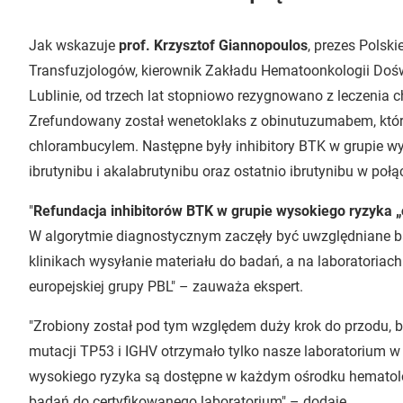
Jak wskazuje
prof. Krzysztof Giannopoulos
, prezes Pols
Transfuzjologów, kierownik Zakładu Hematoonkologii Doś
Lublinie, od trzech lat stopniowo rezygnowano z leczeni
Zrefundowany został wenetoklaks z obinutuzumabem, któr
chlorambucylem. Następne były inhibitory BTK w grupie wy
ibrutynibu i akalabrutynibu oraz ostatnio ibrutynibu w poł
"
Refundacja inhibitorów BTK w grupie wysokiego ryzyka „
W algorytmie diagnostycznym zaczęły być uwzględniane b
klinikach wysyłanie materiału do badań, a na laboratoriach
europejskiej grupy PBL" – zauważa ekspert.
"Zrobiony został pod tym względem duży krok do przodu, b
mutacji TP53 i IGHV otrzymało tylko nasze laboratorium w
wysokiego ryzyka są dostępne w każdym ośrodku hematolo
badań do certyfikowanego laboratorium" – dodaje.