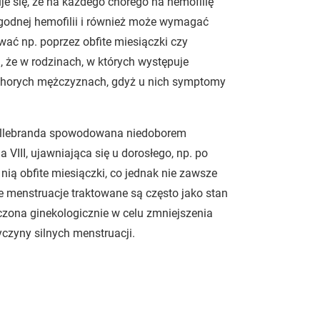
uje się, że na każdego chorego na hemofilię
agodnej hemofilii i również może wymagać
ować np. poprzez obfite miesiączki czy
 że w rodzinach, w których występuje
a chorych mężczyznach, gdyż u nich symptomy
 Willebranda spowodowana niedoborem
 VIII, ujawniająca się u dorosłego, np. po
ią obfite miesiączki, co jednak nie zawsze
 menstruacje traktowane są często jako stan
czona ginekologicznie w celu zmniejszenia
zyczyny silnych menstruacji.