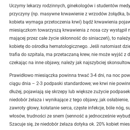
Uczymy lekarzy rodzinnych, ginekologów i studentów medyc
przyczyny (np. masywne krwawienie z wrzodów żołądka, ba
kobieta wymaga przetoczenia krwi) bądź krwawienia pojaw
miesiączkom towarzyszą krwawienia z nosa czy wystąpił 
mającej przez całe życie skłonność do siniaczeń), to należ
kobietę do ośrodka hematologicznego. Jeśli natomiast d
trafia do szpitala, ma przetaczaną krew, nie może wyjść z
czekając na inne objawy, należy jak najszybciej skonsultow
Prawidłowo miesiączka powinna trwać 3-4 dni, na noc pow
ciągu dnia – 2-3 podpaski standardowe; we krwi nie powinn
dłużej, pojawiają się skrzepy lub większe zużycie podpasek
niedobór żelaza i wynikające z tego objawy, jak osłabienie,
zawroty głowy, kołatanie serca, częste infekcje, bóle nóg,
włosów, trudności ze snem (senność a jednocześnie wybudz
Szacuje się, że niedobór żelaza dotyka ok. 20% kobiet mie