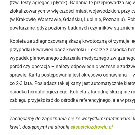
(tzw. testy agregacji płytek). Badania te przeprowadza się 
zlokalizowanych w większości miast wojewódzkich, przy czy
(w Krakowie, Warszawie, Gdańsku, Lublinie, Poznaniu). Pob
powtarzane, gdyż poziomy badanych czynników są zmienn
Kobieta ze zdiagnozowaną skazą krwotoczną otrzymuje leg
przypadku krwawień bądź krwotoku. Lekarze z ośrodka he
wypadek planowanego zdarzenia medycznego związanego z
poród czy operacja – należy odpowiednio wcześnie zadzw
sprawie. Karta postępowania jest okresowo odnawiana – w
co 2-3 lata. Posiadacz takiej karty jest automatycznie kie
ośrodka hematologicznego. Kobieta z łagodną skazą nie 
zabiegu przyjeżdżać do ośrodka referencyjnego, ale w przyp
Zachęcamy do zapoznania się ze wszystkimi materiałami 
krwi”, dostępnymi na stronie
eksperciozdrowiu.pl
.