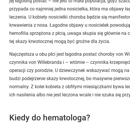
jej łagodną postać – nie jest to mała populacja, gdyż szac
przypada co najmniej jedna nosicielka, która ma objawy ł
leczenia. U kobiety nosicielki choroba będzie się manifest
krwawienia z nosa. Łagodne objawy u nosicielek powodują,
hemofilia sprzężona z płcią, uwaga skupia się głównie n
tej skazy krwotocznej mogą być groźne dla życia.
Najczęstsza u obu płci jest łagodna postać choroby von
czynnika von Willebranda i – wtórnie – czynnika krzepnięcia
operacji czy porodzie. U dziewczynek wskazywać mogą na n
budzi podejrzenie skazy krwotocznej, bo masywne pierwsze
normalny. Z kolei kobieta z obfitymi miesiączkami bywa le
ich nasilenia albo nie jest leczona wcale i nie szuka się pr
Kiedy do hematologa?