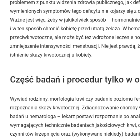
problemem z punktu widzenia zdrowia publicznego, jak defi
wymienionych symptomów tego deficytu nie kojarzy się z o
Ważne jest więc, żeby w jakikolwiek sposób – hormonalnie
i w ten sposób chronić kobietę przed utratą żelaza. W hema
przeciwkrwotoczne, ale może być też wdrożone leczenie h
zmniejszenie intensywności menstruacji. Nie jest prawdą
istnienie skazy krwotocznej u kobiety.
Część badań i procedur tylko w
Wywiad rodzinny, morfologia krwi czy badanie poziomu fe
rozpoznania skazy krwotocznej. Zdiagnozowanie choroby
badań u hematologa – lekarz postawi rozpoznanie po anali
wymagających technicznie badaniach jakościowych krwi, d
czynników krzepnięcia oraz (wykonywane niekiedy) badania