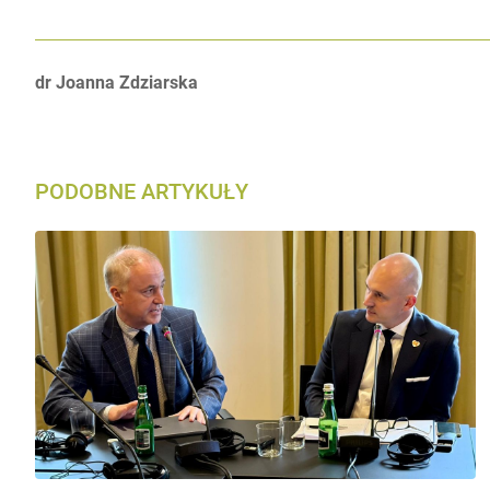
Autorzy:
dr Joanna Zdziarska
PODOBNE ARTYKUŁY