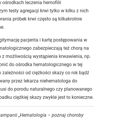
w ośrodkach leczenia hemofilii
m testy agregacji krwi tylko w kilku z nich
rania próbek krwi często są kilkakrotnie
e.
itymację pacjenta i kartę postępowania w
matologicznego zabezpieczają też chorą na
 możliwością wystąpienia krwawienia, np.
onić do ośrodka hematologicznego w tej
 zależności od ciężkości skazy co rok bądź
rowany przez lekarza niehematologa do
musi do porodu naturalnego czy planowanego
adku ciężkiej skazy zwykle jest to konieczne.
kampanii „Hematologia – poznaj choroby