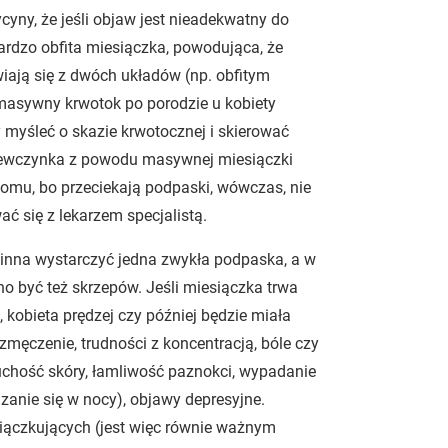
yny, że jeśli objaw jest nieadekwatny do
rdzo obfita miesiączka, powodująca, że
iają się z dwóch układów (np. obfitym
masywny krwotok po porodzie u kobiety
y myśleć o skazie krwotocznej i skierować
ziewczynka z powodu masywnej miesiączki
 domu, bo przeciekają podpaski, wówczas, nie
ać się z lekarzem specjalistą.
inna wystarczyć jedna zwykła podpaska, a w
o być też skrzepów. Jeśli miesiączka trwa
, kobieta prędzej czy później będzie miała
 zmęczenie, trudności z koncentracją, bóle czy
 suchość skóry, łamliwość paznokci, wypadanie
anie się w nocy), objawy depresyjne.
siączkujących (jest więc równie ważnym