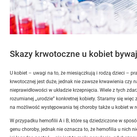
Skazy krwotoczne u kobiet bywa
U kobiet – uwagi na to, że miesiączkują i rodzą dzieci –
krwotocznej jest duże, jednak nie zawsze krwawienia czy n
nieprawidłowości w układzie krzepnięcia. Wiele z tych zda
rozumianej „urodzie” konkretnej kobiety. Staramy się wi
na możliwość występowania tej choroby także u kobiet w r
W przypadku hemofilii A i B, które są dziedziczone w sposób
genu choroby, jednak nie oznacza to, że hemofilia u nich n