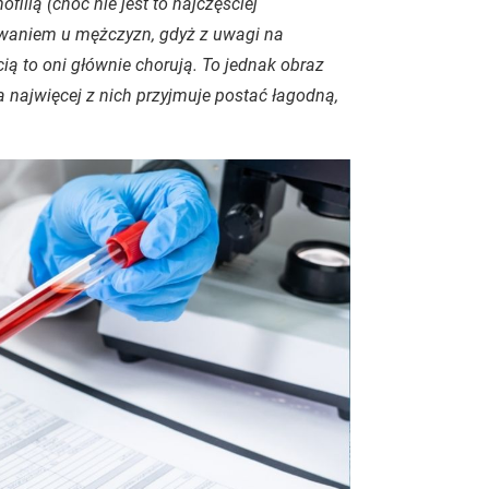
filią (choć nie jest to najczęściej
owaniem u mężczyzn, gdyż z uwagi na
cią to oni głównie chorują. To jednak obraz
a najwięcej z nich przyjmuje postać łagodną,