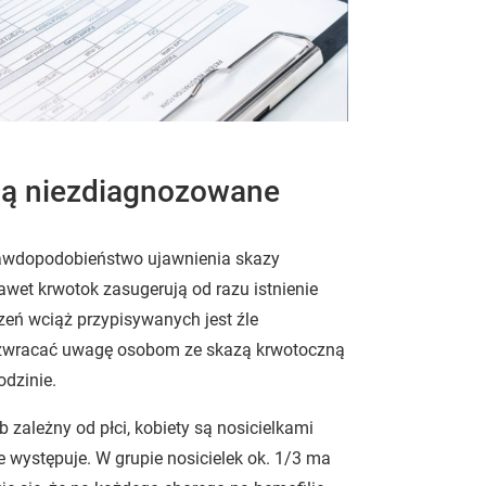
ją niezdiagnozowane
 prawdopodobieństwo ujawnienia skazy
awet krwotok zasugerują od razu istnienie
rzeń wciąż przypisywanych jest źle
ęc zwracać uwagę osobom ze skazą krwotoczną
odzinie.
 zależny od płci, kobiety są nosicielkami
ie występuje. W grupie nosicielek ok. 1/3 ma