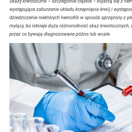
Skazy krwotoczne – szczególnie ciężkie – kojarzą się z hemo
występujące zaburzenie układu krzepnięcia krwi) i występ
dziedziczenie niektórych hemofilii w sposób sprzężony z pł
mylący, bo istnieje duża różnorodność skaz krwotocznych, 
przez co bywają diagnozowane późno lub wcale.