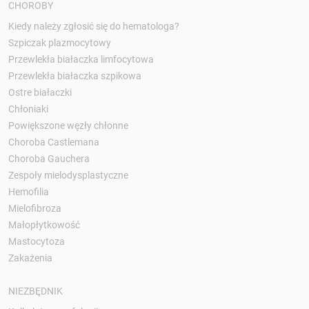
CHOROBY
Kiedy należy zgłosić się do hematologa?
Szpiczak plazmocytowy
Przewlekła białaczka limfocytowa
Przewlekła białaczka szpikowa
Ostre białaczki
Chłoniaki
Powiększone węzły chłonne
Choroba Castlemana
Choroba Gauchera
Zespoły mielodysplastyczne
Hemofilia
Mielofibroza
Małopłytkowość
Mastocytoza
Zakażenia
NIEZBĘDNIK