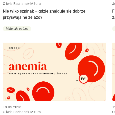
Oliwia Bachanek-Mitura
J
Nie tylko szpinak – gdzie znajduje się dobrze
F
przyswajalne żelazo?
z
Materiały ogólne
18.05.2026
1
Oliwia Bachanek-Mitura
O