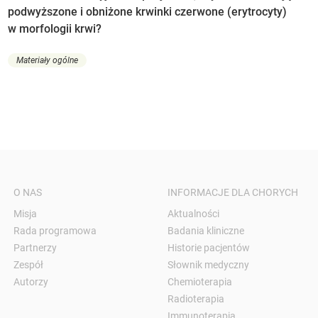
podwyższone i obniżone krwinki czerwone (erytrocyty)
w morfologii krwi?
Materiały ogólne
O NAS
INFORMACJE DLA CHORYCH
Misja
Aktualności
Rada programowa
Badania kliniczne
Partnerzy
Historie pacjentów
Zespół
Słownik medyczny
Autorzy
Chemioterapia
Radioterapia
Immunoterapia