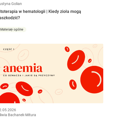
ustyna Golian
itoterapia w hematologii | Kiedy zioła mogą
aszkodzić?
Materiały ogólne
2.05.2026
liwia Bachanek-Mitura