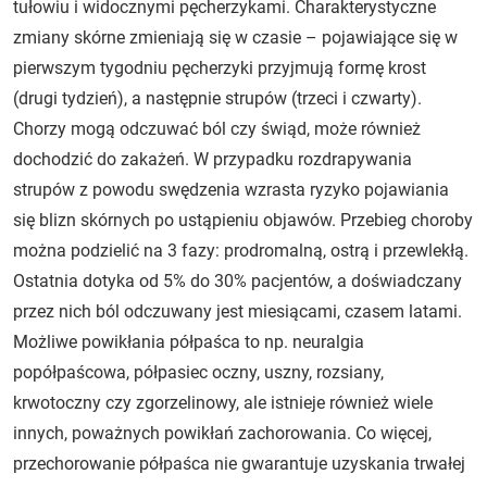
tułowiu i widocznymi pęcherzykami. Charakterystyczne
zmiany skórne zmieniają się w czasie – pojawiające się w
pierwszym tygodniu pęcherzyki przyjmują formę krost
(drugi tydzień), a następnie strupów (trzeci i czwarty).
Chorzy mogą odczuwać ból czy świąd, może również
dochodzić do zakażeń. W przypadku rozdrapywania
strupów z powodu swędzenia wzrasta ryzyko pojawiania
się blizn skórnych po ustąpieniu objawów. Przebieg choroby
można podzielić na 3 fazy: prodromalną, ostrą i przewlekłą.
Ostatnia dotyka od 5% do 30% pacjentów, a doświadczany
przez nich ból odczuwany jest miesiącami, czasem latami.
Możliwe powikłania półpaśca to np. neuralgia
popółpaścowa, półpasiec oczny, uszny, rozsiany,
krwotoczny czy zgorzelinowy, ale istnieje również wiele
innych, poważnych powikłań zachorowania. Co więcej,
przechorowanie półpaśca nie gwarantuje uzyskania trwałej