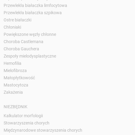
Przewlekła białaczka limfocytowa
Przewlekła białaczka szpikowa
Ostre białaczki
Chłoniaki
Powiększone węzły chłonne
Choroba Castlemana
Choroba Gauchera
Zespoły mielodysplastyczne
Hemofilia
Mielofibroza
Małopłytkowość
Mastocytoza
Zakażenia
NIEZBĘDNIK
Kalkulator morfologii
Stowarzyszenia chorych
Międzynarodowe stowarzyszenia chorych