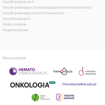
Ośrodki badania HLA
Ośrodki pobierające i przeszczepiające komórki krwiotwórcze
Ośrodki pobierające komórki krwiotwórcze
Ośrodki badania IS
Kliniki i poradnie
Programy lekowe
Nasze portale: