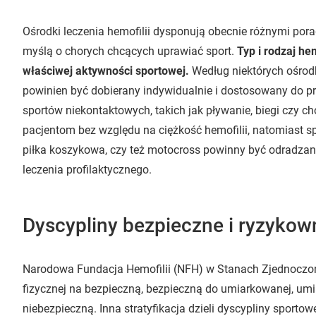
Ośrodki leczenia hemofilii dysponują obecnie różnymi po
myślą o chorych chcących uprawiać sport.
Typ i rodzaj he
właściwej aktywności sportowej.
Według niektórych ośrodk
powinien być dobierany indywidualnie i dostosowany do pre
sportów niekontaktowych, takich jak pływanie, biegi czy 
pacjentom bez względu na ciężkość hemofilii, natomiast spo
piłka koszykowa, czy też motocross powinny być odradza
leczenia profilaktycznego.
Dyscypliny bezpieczne i ryzykow
Narodowa Fundacja Hemofilii (NFH) w Stanach Zjednoczon
fizycznej na bezpieczną, bezpieczną do umiarkowanej, um
niebezpieczną. Inna stratyfikacja dzieli dyscypliny sportow