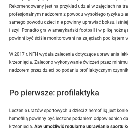
Rekomendowany jest na przykład udział w zajęciach na tr
profesjonalnym nadzorem z powodu wysokiego ryzyka złama
samego powodu dzieci nie powinny uprawiać boksu, istnie
i szyi. Ponadto gra w amerykański football i w piłkę nożną
powinni być ściśle monitorowani na zajęciach pod kątem 
W 2017 r. NFH wydała zalecenia dotyczące uprawiania lekk
krzepnięcia. Zalecono wykonywanie ćwiczeń przez minim
nadzorem przez dzieci po podaniu profilaktycznym czynnik
Po pierwsze: profilaktyka
Leczenie urazów sportowych u dzieci z hemofilią jest koni
hemofilią powinny być leczone podaniem odpowiednich d
krzepnięcia.
Aby umożliwić regularne uprawianie sportu k