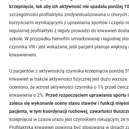
krzepnięcia, tak aby ich aktywność nie spadała poniżej 
szczególności profilaktyka zindywidualizowana u chorych z
korzyściami wynikającymi z uprawiania sportów i często n
regularnej profilaktyki z reguły prowadzi do krwawień dost
szkole. W przypadku hemofilii umiarkowanej i łagodnej 
czynnika VIII i jest wskazane, jeśli pacjent planuje więks
krwawieniem.
U pacjentów z aktywnością czynnika krzepnięcia poniżej 5
krwawień w trakcie aktywności fizycznej jest dużo wyższ
oceniono, że wzrost aktywności czynnika o 1% przed ćwicz
krwawienia o 2%.
Przed rozpoczęciem uprawiania sportu i
zaleca się wykonanie oceny stanu stawów i funkcji mięśn
pacjenta, w tym koordynacji ruchowej, zawartości tłuszczu
krzepnięcia w czasie urazu jest czynnikiem rokującym, że 
Profilaktyka krwawień powinna być stosowana w dniach z