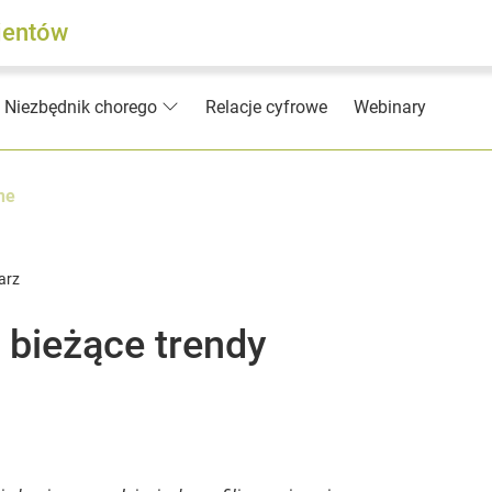
jentów
Relacje cyfrowe
Webinary
Niezbędnik chorego
ne
arz
: bieżące trendy