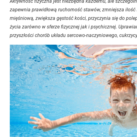
Aktywność fizyczna jest niezbędna każdemu, ale szczególni
zapewnia prawidłową ruchomość stawów, zmniejsza iloś
mięśniową, zwiększa gęstość kości, przyczynia się do pol
życia zarówno w sferze fizycznej jak i psychicznej. Upraw
przyszłości chorób układu sercowo-naczyniowego, cukrzycy 