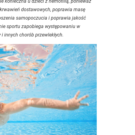
e konieczna u dzieci z hemofilią, ponieważ
ć krwawień dostawowych, poprawia masę
epszenia samopoczucia i poprawia jakość
ianie sportu zapobiega występowaniu w
i innych chorób przewlekłych.