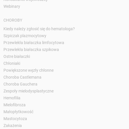
Webinary
CHOROBY
Kiedy należy zgłosić się do hematologa?
Szpiczak plazmocytowy
Przewlekła białaczka limfocytowa
Przewlekła białaczka szpikowa
Ostre białaczki
Chłoniaki
Powiększone węzły chłonne
Choroba Castlemana
Choroba Gauchera
Zespoły mielodysplastyczne
Hemofilia
Mielofibroza
Małopłytkowość
Mastocytoza
Zakażenia