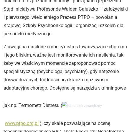
dniach od rozpoznania choroby i początkach jej leczenia.
Stąd inicjatywa Profesor de Walden Gałuszko – założycielki
i pierwszego, wieloletniego Prezesa PTPO – powołania
Krajowej Szkoły Psychoonkologii i organizacji szkoleń dla
personelu medycznego.
Z uwagi na nasilone emocje/distres towarzyszące choremu
i jego bliskim, ważne jest monitorowanie ich nasilenia, tak
żeby we właściwym momencie zaproponować pomoc
specjalistyczną (psychologa, psychiatry), gdy natężenie
doświadczanych trudności przekracza możliwości
adaptacyjne chorego. Dostępne są narzędzia skrinningowe
jak np. Termometr Distresu (
www.ptpo.org.pl
), czy skale pozwalające na ocenę
tendencji depresyjnych HAD, skala Becka czy Geriatryczna