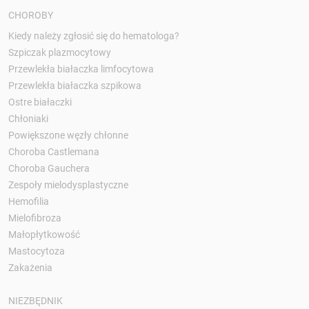
CHOROBY
Kiedy należy zgłosić się do hematologa?
Szpiczak plazmocytowy
Przewlekła białaczka limfocytowa
Przewlekła białaczka szpikowa
Ostre białaczki
Chłoniaki
Powiększone węzły chłonne
Choroba Castlemana
Choroba Gauchera
Zespoły mielodysplastyczne
Hemofilia
Mielofibroza
Małopłytkowość
Mastocytoza
Zakażenia
NIEZBĘDNIK