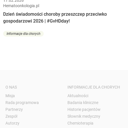
17.02.2026
Hematoonkologia.pl
Dzień świadomości choroby przeszczep przeciwko
gospodarzowi 2026 | #GvHDday!
Informacje dla chorych
O NAS
INFORMACJE DLA CHORYCH
Misja
Aktualności
Rada programowa
Badania kliniczne
Partnerzy
Historie pacjentów
Zespół
Słownik medyczny
Autorzy
Chemioterapia