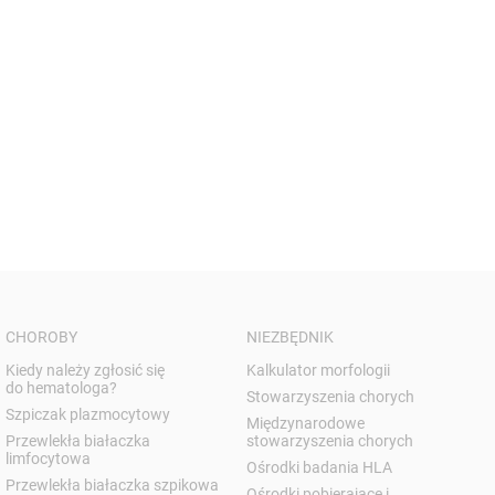
CHOROBY
NIEZBĘDNIK
Kiedy należy zgłosić się
Kalkulator morfologii
do hematologa?
Stowarzyszenia chorych
Szpiczak plazmocytowy
Międzynarodowe
Przewlekła białaczka
stowarzyszenia chorych
limfocytowa
Ośrodki badania HLA
Przewlekła białaczka szpikowa
Ośrodki pobierające i