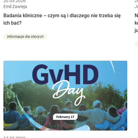
20.05.2026
2
Emil Zawieja
J
Badania kliniczne – czym są i dlaczego nie trzeba się
N
ich bać?
k
j
Informacje dla chorych