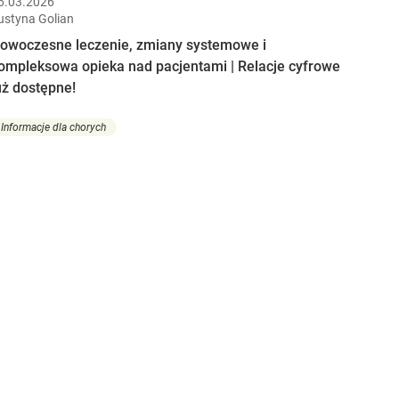
6.03.2026
ustyna Golian
owoczesne leczenie, zmiany systemowe i
ompleksowa opieka nad pacjentami | Relacje cyfrowe
uż dostępne!
Informacje dla chorych