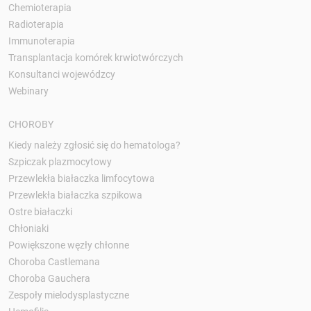
Chemioterapia
Radioterapia
Immunoterapia
Transplantacja komórek krwiotwórczych
Konsultanci wojewódzcy
Webinary
CHOROBY
Kiedy należy zgłosić się do hematologa?
Szpiczak plazmocytowy
Przewlekła białaczka limfocytowa
Przewlekła białaczka szpikowa
Ostre białaczki
Chłoniaki
Powiększone węzły chłonne
Choroba Castlemana
Choroba Gauchera
Zespoły mielodysplastyczne