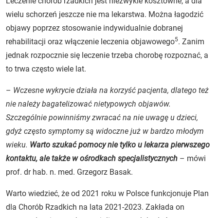
Leczenie chorób rzadkich jest niezwykle kosztowne, a dla
wielu schorzeń jeszcze nie ma lekarstwa. Można łagodzić
objawy poprzez stosowanie indywidualnie dobranej
5
rehabilitacji oraz włączenie leczenia objawowego
. Zanim
jednak rozpocznie się leczenie trzeba chorobę rozpoznać, a
to trwa często wiele lat.
–
Wczesne wykrycie działa na korzyść pacjenta, dlatego też
nie należy bagatelizować nietypowych objawów.
Szczególnie powinniśmy zwracać na nie uwagę u dzieci,
gdyż często symptomy są widoczne już w bardzo młodym
wieku.
Warto szukać pomocy nie tylko u lekarza pierwszego
kontaktu, ale także w ośrodkach specjalistycznych
– mówi
prof. dr hab. n. med. Grzegorz Basak.
Warto wiedzieć, że od 2021 roku w Polsce funkcjonuje Plan
dla Chorób Rzadkich na lata 2021-2023. Zakłada on