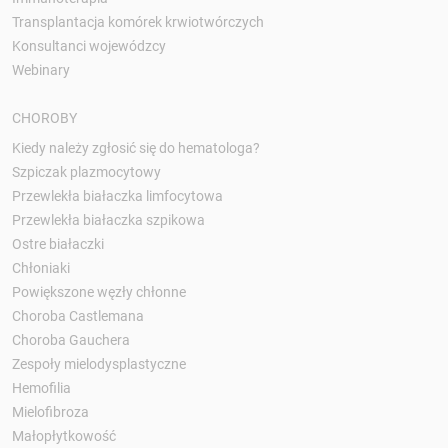
Transplantacja komórek krwiotwórczych
Konsultanci wojewódzcy
Webinary
CHOROBY
Kiedy należy zgłosić się do hematologa?
Szpiczak plazmocytowy
Przewlekła białaczka limfocytowa
Przewlekła białaczka szpikowa
Ostre białaczki
Chłoniaki
Powiększone węzły chłonne
Choroba Castlemana
Choroba Gauchera
Zespoły mielodysplastyczne
Hemofilia
Mielofibroza
Małopłytkowość