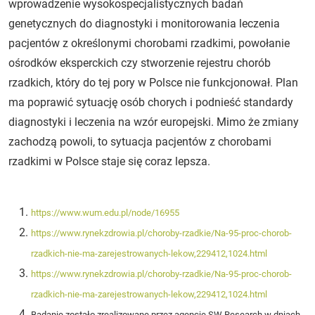
wprowadzenie wysokospecjalistycznych badań
genetycznych do diagnostyki i monitorowania leczenia
pacjentów z określonymi chorobami rzadkimi, powołanie
ośrodków eksperckich czy stworzenie rejestru chorób
rzadkich, który do tej pory w Polsce nie funkcjonował. Plan
ma poprawić sytuację osób chorych i podnieść standardy
diagnostyki i leczenia na wzór europejski. Mimo że zmiany
zachodzą powoli, to sytuacja pacjentów z chorobami
rzadkimi w Polsce staje się coraz lepsza.
https://www.wum.edu.pl/node/16955
https://www.rynekzdrowia.pl/choroby-rzadkie/Na-95-proc-chorob-
rzadkich-nie-ma-zarejestrowanych-lekow,229412,1024.html
https://www.rynekzdrowia.pl/choroby-rzadkie/Na-95-proc-chorob-
rzadkich-nie-ma-zarejestrowanych-lekow,229412,1024.html
Badanie zostało zrealizowane przez agencję SW Research w dniach