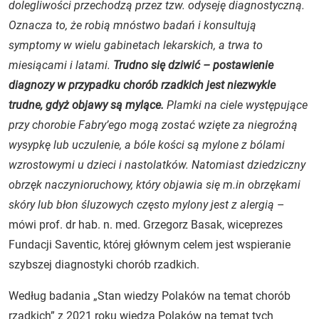
dolegliwości przechodzą przez tzw. odyseję diagnostyczną.
Oznacza to, że robią mnóstwo badań i konsultują
symptomy w wielu gabinetach lekarskich, a trwa to
miesiącami i latami.
Trudno się dziwić – postawienie
diagnozy w przypadku chorób rzadkich jest niezwykle
trudne, gdyż objawy są mylące.
Plamki na ciele występujące
przy chorobie Fabry’ego mogą zostać wzięte za niegroźną
wysypkę lub uczulenie, a bóle kości są mylone z bólami
wzrostowymi u dzieci i nastolatków. Natomiast dziedziczny
obrzęk naczynioruchowy, który objawia się m.in obrzękami
skóry lub błon śluzowych często mylony jest z alergią
–
mówi prof. dr hab. n. med. Grzegorz Basak, wiceprezes
Fundacji Saventic, której głównym celem jest wspieranie
szybszej diagnostyki chorób rzadkich.
Według badania „Stan wiedzy Polaków na temat chorób
rzadkich” z 2021 roku wiedza Polaków na temat tych