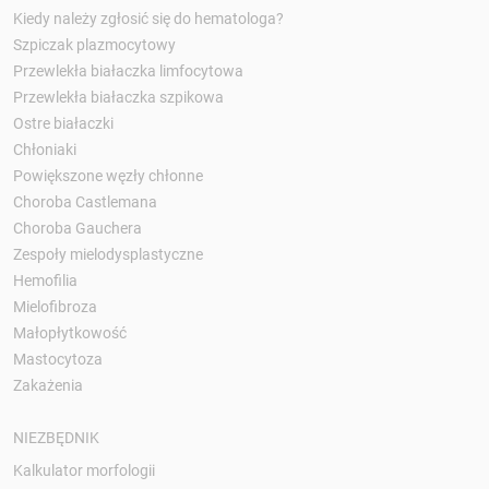
Kiedy należy zgłosić się do hematologa?
Szpiczak plazmocytowy
Przewlekła białaczka limfocytowa
Przewlekła białaczka szpikowa
Ostre białaczki
Chłoniaki
Powiększone węzły chłonne
Choroba Castlemana
Choroba Gauchera
Zespoły mielodysplastyczne
Hemofilia
Mielofibroza
Małopłytkowość
Mastocytoza
Zakażenia
NIEZBĘDNIK
Kalkulator morfologii