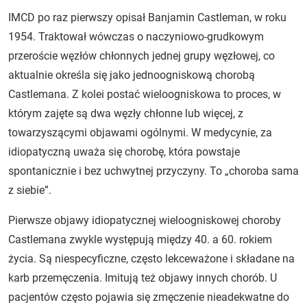
IMCD po raz pierwszy opisał Banjamin Castleman, w roku
1954. Traktował wówczas o naczyniowo-grudkowym
przeroście węzłów chłonnych jednej grupy węzłowej, co
aktualnie określa się jako jednoogniskową chorobą
Castlemana. Z kolei postać wieloogniskowa to proces, w
którym zajęte są dwa węzły chłonne lub więcej, z
towarzyszącymi objawami ogólnymi. W medycynie, za
idiopatyczną uważa się chorobę, która powstaje
spontanicznie i bez uchwytnej przyczyny. To „choroba sama
z siebie”.
Pierwsze objawy idiopatycznej wieloogniskowej choroby
Castlemana zwykle występują między 40. a 60. rokiem
życia. Są niespecyficzne, często lekceważone i składane na
karb przemęczenia. Imitują też objawy innych chorób. U
pacjentów często pojawia się zmęczenie nieadekwatne do