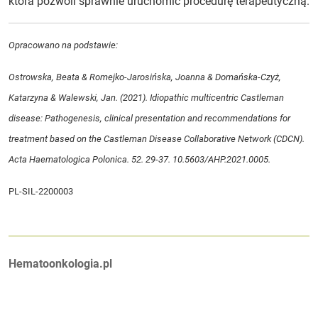
która pozwoli sprawnie uruchomić procedurę terapeutyczną.
Opracowano na podstawie:
Ostrowska, Beata & Romejko-Jarosińska, Joanna & Domańska-Czyż,
Katarzyna & Walewski, Jan.
(2021). Idiopathic multicentric Castleman
disease: Pathogenesis, clinical presentation and recommendations for
treatment based on the Castleman Disease Collaborative Network (CDCN).
Acta Haematologica Polonica. 52. 29-37. 10.5603/AHP.2021.0005.
PL-SIL-2200003
Autorzy:
Hematoonkologia.pl