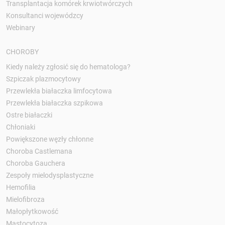
Transplantacja komórek krwiotwórczych
Konsultanci wojewódzcy
Webinary
CHOROBY
Kiedy należy zgłosić się do hematologa?
Szpiczak plazmocytowy
Przewlekła białaczka limfocytowa
Przewlekła białaczka szpikowa
Ostre białaczki
Chłoniaki
Powiększone węzły chłonne
Choroba Castlemana
Choroba Gauchera
Zespoły mielodysplastyczne
Hemofilia
Mielofibroza
Małopłytkowość
Mastocytoza