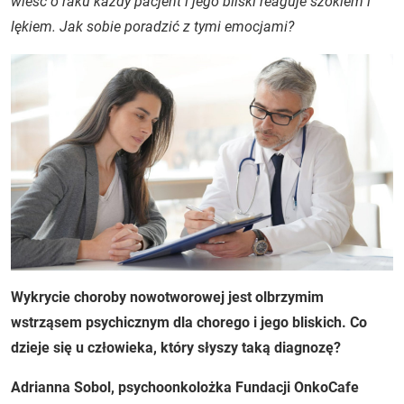
wieść o raku każdy pacjent i jego bliski reaguje szokiem i
lękiem. Jak sobie poradzić z tymi emocjami?
Wykrycie choroby nowotworowej jest olbrzymim
wstrząsem psychicznym dla chorego i jego bliskich. Co
dzieje się u człowieka, który słyszy taką diagnozę?
Adrianna Sobol, psychoonkolożka Fundacji OnkoCafe