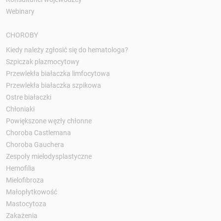
Webinary
CHOROBY
Kiedy należy zgłosić się do hematologa?
Szpiczak plazmocytowy
Przewlekła białaczka limfocytowa
Przewlekła białaczka szpikowa
Ostre białaczki
Chłoniaki
Powiększone węzły chłonne
Choroba Castlemana
Choroba Gauchera
Zespoły mielodysplastyczne
Hemofilia
Mielofibroza
Małopłytkowość
Mastocytoza
Zakażenia