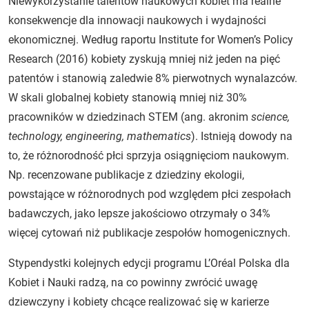
Niewykorzystanie talentów naukowych kobiet ma realne
konsekwencje dla innowacji naukowych i wydajności
ekonomicznej. Według raportu Institute for Women’s Policy
Research (2016) kobiety zyskują mniej niż jeden na pięć
patentów i stanowią zaledwie 8% pierwotnych wynalazców.
W skali globalnej kobiety stanowią mniej niż 30%
pracowników w dziedzinach STEM (ang. akronim
science,
technology, engineering, mathematics
). Istnieją dowody na
to, że różnorodność płci sprzyja osiągnięciom naukowym.
Np. recenzowane publikacje z dziedziny ekologii,
powstające w różnorodnych pod względem płci zespołach
badawczych, jako lepsze jakościowo otrzymały o 34%
więcej cytowań niż publikacje zespołów homogenicznych.
Stypendystki kolejnych edycji programu L’Oréal Polska dla
Kobiet i Nauki radzą, na co powinny zwrócić uwagę
dziewczyny i kobiety chcące realizować się w karierze