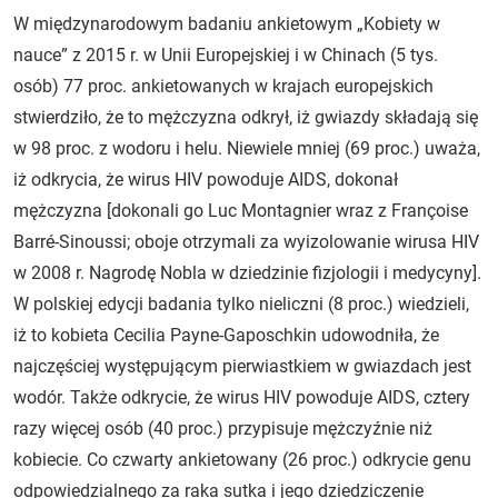
W międzynarodowym badaniu ankietowym „Kobiety w
nauce” z 2015 r. w Unii Europejskiej i w Chinach (5 tys.
osób) 77 proc. ankietowanych w krajach europejskich
stwierdziło, że to mężczyzna odkrył, iż gwiazdy składają się
w 98 proc. z wodoru i helu. Niewiele mniej (69 proc.) uważa,
iż odkrycia, że wirus HIV powoduje AIDS, dokonał
mężczyzna [dokonali go Luc Montagnier wraz z Françoise
Barré-Sinoussi; oboje otrzymali za wyizolowanie wirusa HIV
w 2008 r. Nagrodę Nobla w dziedzinie fizjologii i medycyny].
W polskiej edycji badania tylko nieliczni (8 proc.) wiedzieli,
iż to kobieta Cecilia Payne-Gaposchkin udowodniła, że
najczęściej występującym pierwiastkiem w gwiazdach jest
wodór. Także odkrycie, że wirus HIV powoduje AIDS, cztery
razy więcej osób (40 proc.) przypisuje mężczyźnie niż
kobiecie. Co czwarty ankietowany (26 proc.) odkrycie genu
odpowiedzialnego za raka sutka i jego dziedziczenie