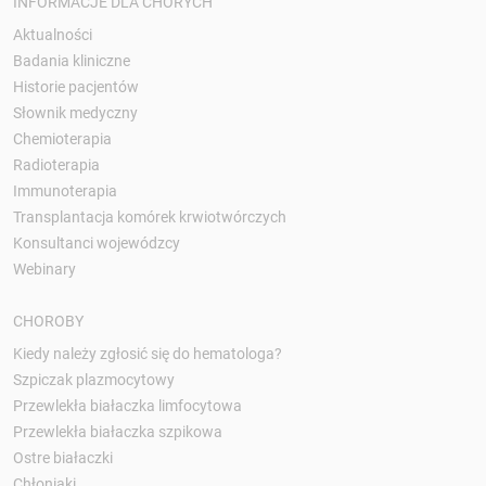
INFORMACJE DLA CHORYCH
Aktualności
Badania kliniczne
Historie pacjentów
Słownik medyczny
Chemioterapia
Radioterapia
Immunoterapia
Transplantacja komórek krwiotwórczych
Konsultanci wojewódzcy
Webinary
CHOROBY
Kiedy należy zgłosić się do hematologa?
Szpiczak plazmocytowy
Przewlekła białaczka limfocytowa
Przewlekła białaczka szpikowa
Ostre białaczki
Chłoniaki