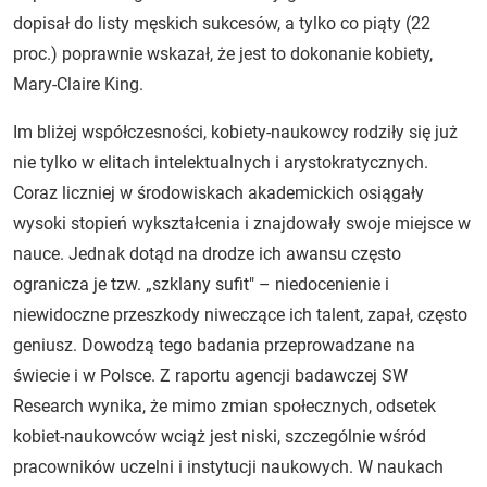
dopisał do listy męskich sukcesów, a tylko co piąty (22
proc.) poprawnie wskazał, że jest to dokonanie kobiety,
Mary-Claire King.
Im bliżej współczesności, kobiety-naukowcy rodziły się już
nie tylko w elitach intelektualnych i arystokratycznych.
Coraz liczniej w środowiskach akademickich osiągały
wysoki stopień wykształcenia i znajdowały swoje miejsce w
nauce. Jednak dotąd na drodze ich awansu często
ogranicza je tzw. „szklany sufit" – niedocenienie i
niewidoczne przeszkody niweczące ich talent, zapał, często
geniusz. Dowodzą tego badania przeprowadzane na
świecie i w Polsce. Z raportu agencji badawczej SW
Research wynika, że mimo zmian społecznych, odsetek
kobiet-naukowców wciąż jest niski, szczególnie wśród
pracowników uczelni i instytucji naukowych. W naukach