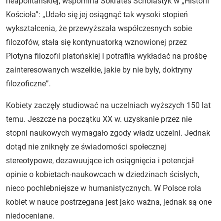
neapolitańskiej, wspomina Sokrates Scholastyk w „Historii
Kościoła”: „Udało się jej osiągnąć tak wysoki stopień
wykształcenia, że przewyższała współczesnych sobie
filozofów, stała się kontynuatorką wznowionej przez
Plotyna filozofii platońskiej i potrafiła wykładać na prośbę
zainteresowanych wszelkie, jakie by nie były, doktryny
filozoficzne”.
Kobiety zaczęły studiować na uczelniach wyższych 150 lat
temu. Jeszcze na początku XX w. uzyskanie przez nie
stopni naukowych wymagało zgody władz uczelni. Jednak
dotąd nie zniknęły ze świadomości społecznej
stereotypowe, dezawuujące ich osiągnięcia i potencjał
opinie o kobietach-naukowcach w dziedzinach ścisłych,
nieco pochlebniejsze w humanistycznych. W Polsce rola
kobiet w nauce postrzegana jest jako ważna, jednak są one
niedoceniane.