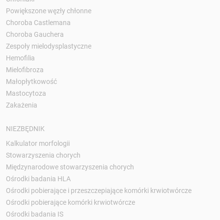
Powiększone węzły chłonne
Choroba Castlemana
Choroba Gauchera
Zespoły mielodysplastyczne
Hemofilia
Mielofibroza
Małopłytkowość
Mastocytoza
Zakażenia
NIEZBĘDNIK
Kalkulator morfologii
Stowarzyszenia chorych
Międzynarodowe stowarzyszenia chorych
Ośrodki badania HLA
Ośrodki pobierające i przeszczepiające komórki krwiotwórcze
Ośrodki pobierające komórki krwiotwórcze
Ośrodki badania IS