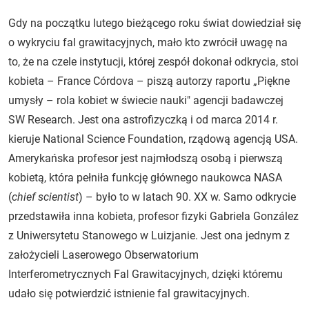
Gdy na początku lutego bieżącego roku świat dowiedział się
o wykryciu fal grawitacyjnych, mało kto zwrócił uwagę na
to, że na czele instytucji, której zespół dokonał odkrycia, stoi
kobieta – France Córdova – piszą autorzy raportu „Piękne
umysły – rola kobiet w świecie nauki" agencji badawczej
SW Research. Jest ona astrofizyczką i od marca 2014 r.
kieruje National Science Foundation, rządową agencją USA.
Amerykańska profesor jest najmłodszą osobą i pierwszą
kobietą, która pełniła funkcję głównego naukowca NASA
(
chief scientist
) – było to w latach 90. XX w. Samo odkrycie
przedstawiła inna kobieta, profesor fizyki Gabriela González
z Uniwersytetu Stanowego w Luizjanie. Jest ona jednym z
założycieli Laserowego Obserwatorium
Interferometrycznych Fal Grawitacyjnych, dzięki któremu
udało się potwierdzić istnienie fal grawitacyjnych.