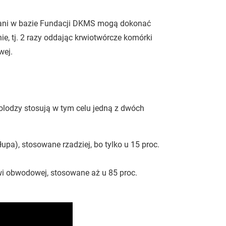
wani w bazie Fundacji DKMS mogą dokonać
e, tj. 2 razy oddając krwiotwórcze komórki
wej.
tolodzy stosują w tym celu jedną z dwóch
łupa), stosowane rzadziej, bo tylko u 15 proc.
wi obwodowej, stosowane aż u 85 proc.