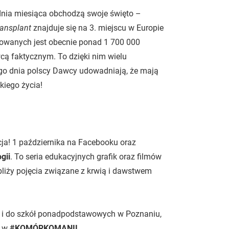
 dnia miesiąca obchodzą swoje święto –
ransplant
znajduje się na 3. miejscu w Europie
trowanych jest obecnie ponad 1 700 000
cą faktycznym. To dzięki nim wielu
go dnia polscy Dawcy udowadniają, że mają
kiego życia!
ja! 1 października na Facebooku oraz
gii
. To seria edukacyjnych grafik oraz filmów
ybliży pojęcia związane z krwią i dawstwem
le i do szkół ponadpodstawowych w Poznaniu,
u w
#KOMÓRKOMANII.