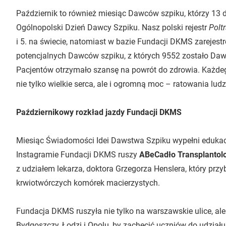
Październik to również miesiąc Dawców szpiku, którzy 13
Ogólnopolski Dzień Dawcy Szpiku. Nasz polski rejestr
Polt
i 5. na świecie, natomiast w bazie Fundacji DKMS zarejes
potencjalnych Dawców szpiku, z których 9552 zostało Daw
Pacjentów otrzymało szansę na powrót do zdrowia. Każde
nie tylko wielkie serca, ale i ogromną moc – ratowania ludz
Październikowy rozkład jazdy Fundacji DKMS
Miesiąc Świadomości Idei Dawstwa Szpiku wypełni edukac
Instagramie Fundacji DKMS ruszy
ABeCadło Transplantolo
z udziałem lekarza, doktora Grzegorza Henslera, który prz
krwiotwórczych komórek macierzystych.
Fundacja DKMS ruszyła nie tylko na warszawskie ulice, a
Bydgoszczy, Łodzi i Opolu, by zachęcić uczniów do udział