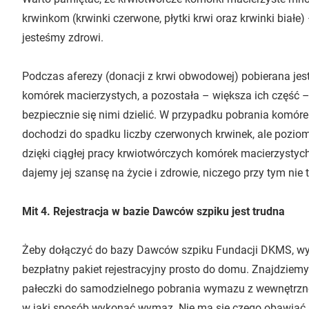
krwinkom (krwinki czerwone, płytki krwi oraz krwinki biał
jesteśmy zdrowi.
Podczas aferezy (donacji z krwi obwodowej) pobierana jes
komórek macierzystych, a pozostała – większa ich część –
bezpiecznie się nimi dzielić. W przypadku pobrania komór
dochodzi do spadku liczby czerwonych krwinek, ale pozio
dzięki ciągłej pracy krwiotwórczych komórek macierzystych.
dajemy jej szansę na życie i zdrowie, niczego przy tym nie 
Mit 4. Rejestracja w bazie Dawców szpiku jest trudna
Żeby dołączyć do bazy Dawców szpiku Fundacji DKMS, w
bezpłatny pakiet rejestracyjny prosto do domu. Znajdziemy
pałeczki do samodzielnego pobrania wymazu z wewnętrznej
w jaki sposób wykonać wymaz. Nie ma się czego obawiać, 