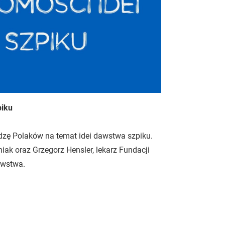
piku
zę Polaków na temat idei dawstwa szpiku.
niak oraz Grzegorz Hensler, lekarz Fundacji
awstwa.