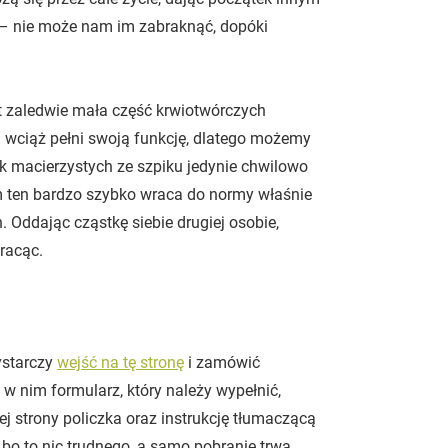
e) – nie może nam im zabraknąć, dopóki
t zaledwie mała część krwiotwórczych
 wciąż pełni swoją funkcję, dlatego możemy
ek macierzystych ze szpiku jedynie chwilowo
m ten bardzo szybko wraca do normy właśnie
 Oddając cząstkę siebie drugiej osobie,
tracąc.
ystarczy
wejść na tę stronę
i zamówić
 w nim formularz, który należy wypełnić,
 strony policzka oraz instrukcję tłumaczącą
bo to nic trudnego, a samo pobranie trwa