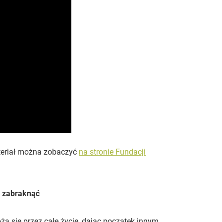
ateriał można zobaczyć
na stronie Fundacji
 zabraknąć
ą się przez całe życie, dając początek innym