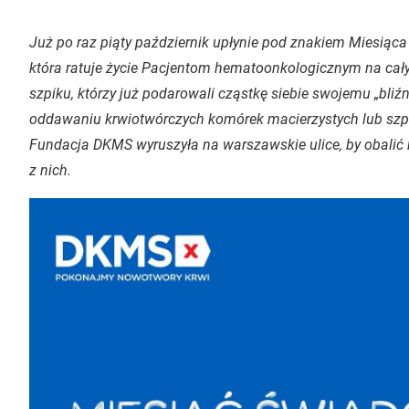
Już po raz piąty październik upłynie pod znakiem Miesiąca
która ratuje życie Pacjentom hematoonkologicznym na cał
szpiku, którzy już podarowali cząstkę siebie swojemu „bli
oddawaniu krwiotwórczych komórek macierzystych lub szp
Fundacja DKMS wyruszyła na warszawskie ulice, by obalić 
z nich.