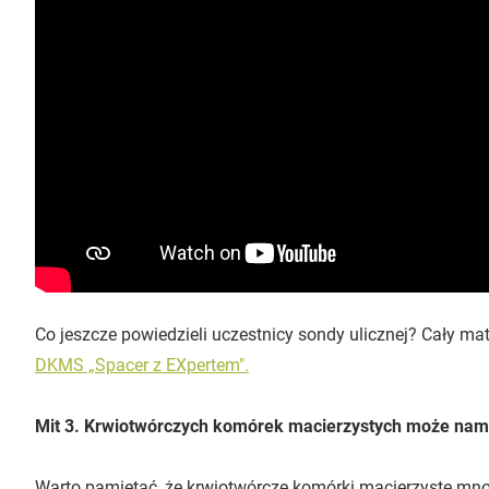
Co jeszcze powiedzieli uczestnicy sondy ulicznej? Cały m
DKMS „Spacer z EXpertem".
Mit 3. Krwiotwórczych komórek macierzystych może nam
Warto pamiętać, że krwiotwórcze komórki macierzyste mnoż