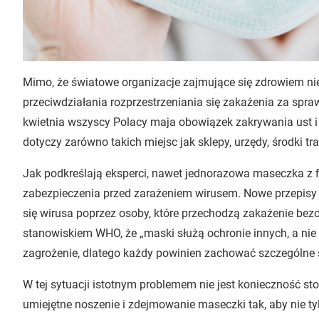
Mimo, że światowe organizacje zajmujące się zdrowiem ni
przeciwdziałania rozprzestrzeniania się zakażenia za spr
kwietnia wszyscy Polacy maja obowiązek zakrywania ust i 
dotyczy zarówno takich miejsc jak sklepy, urzędy, środki tr
Jak podkreślają eksperci, nawet jednorazowa maseczka z 
zabezpieczenia przed zarażeniem wirusem. Nowe przepisy 
się wirusa poprzez osoby, które przechodzą zakażenie bez
stanowiskiem WHO, że „maski służą ochronie innych, a nie 
zagrożenie, dlatego każdy powinien zachować szczególne ś
W tej sytuacji istotnym problemem nie jest konieczność s
umiejętne noszenie i zdejmowanie maseczki tak, aby nie tylk