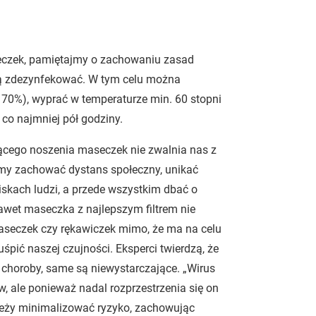
seczek, pamiętajmy o zachowaniu zasad
ją zdezynfekować. W tym celu można
. 70%), wyprać w temperaturze min. 60 stopni
co najmniej pół godziny.
cego noszenia maseczek nie zwalnia nas z
my zachować dystans społeczny, unikać
skach ludzi, a przede wszystkim dbać o
nawet maseczka z najlepszym filtrem nie
seczek czy rękawiczek mimo, że ma na celu
śpić naszej czujności. Eksperci twierdzą, że
choroby, same są niewystarczające. „Wirus
, ale ponieważ nadal rozprzestrzenia się on
leży minimalizować ryzyko, zachowując