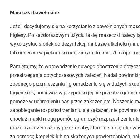
Maseczki bawełniane
Jeżeli decydujemy się na korzystanie z bawełnianych ma
higieny. Po każdorazowym użyciu takiej maseczki należy 
wykorzystać środek do dezynfekcji na bazie alkoholu (min
lub umieścić w piekarniku nagrzanym do min. 70 stopni na 
Pamiętajmy, że wprowadzenie nowego obostrzenia dotyczą
przestrzegania dotychczasowych zaleceń. Nadal powinniś
zbędnego przemieszania i gromadzenia się w dużych skupi
higienę rak, ponieważ w przypadku jej nie przestrzegania 
pomoże w uchronieniu nas przed zakażeniem. Noszenie ma
zapobieganie rozprzestrzenianiu się zakażeń, nie powinno u
chociaż maski mogą pomóc ograniczyć rozprzestrzenianie 
może być przenoszony przez osoby, które nie mają objawów
za pomocą kropelek lub na skażonych powierzchniach, na