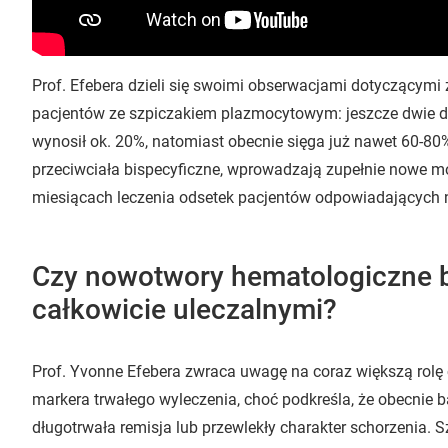
Prof. Efebera dzieli się swoimi obserwacjami dotyczącym
pacjentów ze szpiczakiem plazmocytowym: jeszcze dwie d
wynosił ok. 20%, natomiast obecnie sięga już nawet 60-80%
przeciwciała bispecyficzne, wprowadzają zupełnie nowe mo
miesiącach leczenia odsetek pacjentów odpowiadających n
Czy nowotwory hematologiczne 
całkowicie uleczalnymi?
Prof. Yvonne Efebera zwraca uwagę na coraz większą rolę 
markera trwałego wyleczenia, choć podkreśla, że obecnie 
długotrwała remisja lub przewlekły charakter schorzenia. S