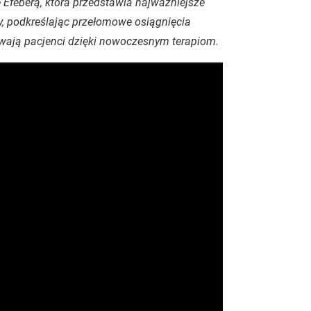
Efeberą, która przedstawia najważniejsze
, podkreślając przełomowe osiągnięcia
zuwają pacjenci dzięki nowoczesnym terapiom.