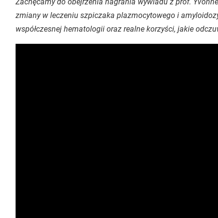
Zachęcamy do obejrzenia nagrania wywiadu z prof. Yvonne 
zmiany w leczeniu szpiczaka plazmocytowego i amyloidozy
współczesnej hematologii oraz realne korzyści, jakie odc