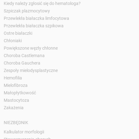
Kiedy należy zgłosić się do hematologa?
Szpiczak plazmocytowy
Przewlekła białaczka limfocytowa
Przewlekła białaczka szpikowa
Ostre białaczki
Chłoniaki
Powiększone węzły chłonne
Choroba Castlemana
Choroba Gauchera
Zespoły mielodysplastyczne
Hemofilia
Mielofibroza
Małopłytkowość
Mastocytoza
Zakażenia
NIEZBĘDNIK
Kalkulator morfologii