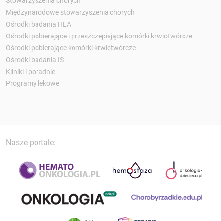
Stowarzyszenia chorych
Międzynarodowe stowarzyszenia chorych
Ośrodki badania HLA
Ośrodki pobierające i przeszczepiające komórki krwiotwórcze
Ośrodki pobierające komórki krwiotwórcze
Ośrodki badania IS
Kliniki i poradnie
Programy lekowe
Nasze portale: