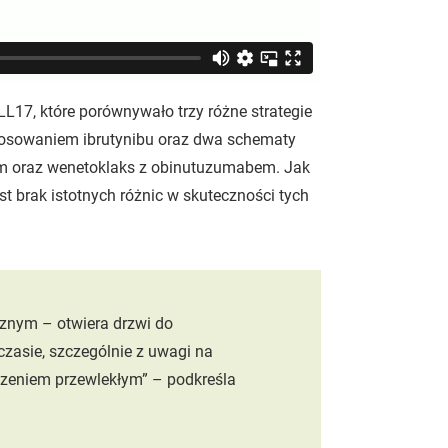
17, które porównywało trzy różne strategie
zastosowaniem ibrutynibu oraz dwa schematy
sem oraz wenetoklaks z obinutuzumabem. Jak
t brak istotnych różnic w skuteczności tych
znym – otwiera drzwi do
czasie, szczególnie z uwagi na
czeniem przewlekłym” – podkreśla