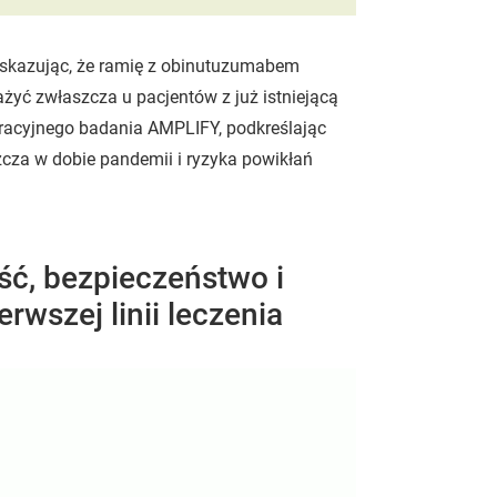
wskazując, że ramię z obinutuzumabem
ażyć zwłaszcza u pacjentów z już istniejącą
racyjnego badania AMPLIFY, podkreślając
zcza w dobie pandemii i ryzyka powikłań
ść, bezpieczeństwo i
rwszej linii leczenia