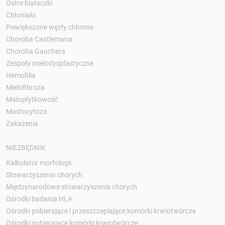
Ostre białaczki
Chłoniaki
Powiększone węzły chłonne
Choroba Castlemana
Choroba Gauchera
Zespoły mielodysplastyczne
Hemofilia
Mielofibroza
Małopłytkowość
Mastocytoza
Zakażenia
NIEZBĘDNIK
Kalkulator morfologii
Stowarzyszenia chorych
Międzynarodowe stowarzyszenia chorych
Ośrodki badania HLA
Ośrodki pobierające i przeszczepiające komórki krwiotwórcze
Ośrodki pobierające komórki krwiotwórcze