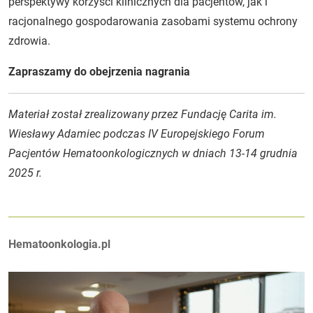
perspektywy korzyści klinicznych dla pacjentów, jak i
racjonalnego gospodarowania zasobami systemu ochrony
zdrowia.
Zapraszamy do obejrzenia nagrania
Materiał został zrealizowany przez Fundację Carita im.
Wiesławy Adamiec podczas IV Europejskiego Forum
Pacjentów Hematoonkologicznych w dniach 13-14 grudnia
2025 r.
Autorzy:
Hematoonkologia.pl