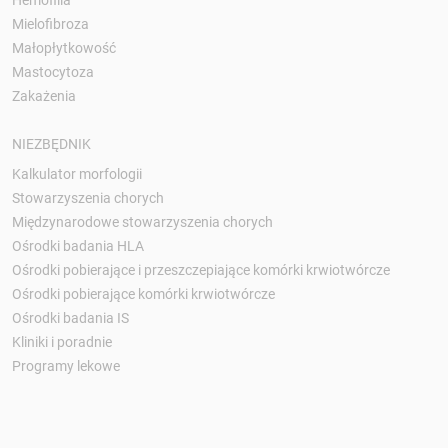
Hemofilia
Mielofibroza
Małopłytkowość
Mastocytoza
Zakażenia
NIEZBĘDNIK
Kalkulator morfologii
Stowarzyszenia chorych
Międzynarodowe stowarzyszenia chorych
Ośrodki badania HLA
Ośrodki pobierające i przeszczepiające komórki krwiotwórcze
Ośrodki pobierające komórki krwiotwórcze
Ośrodki badania IS
Kliniki i poradnie
Programy lekowe