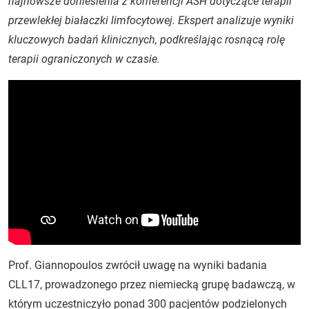
najnowsze doniesienia z konferencji ASH dotyczące terapii
przewlekłej białaczki limfocytowej. Ekspert analizuje wyniki
kluczowych badań klinicznych, podkreślając rosnącą rolę
terapii ograniczonych w czasie.
Prof. Giannopoulos zwrócił uwagę na wyniki badania
CLL17, prowadzonego przez niemiecką grupę badawczą, w
którym uczestniczyło ponad 300 pacjentów podzielonych