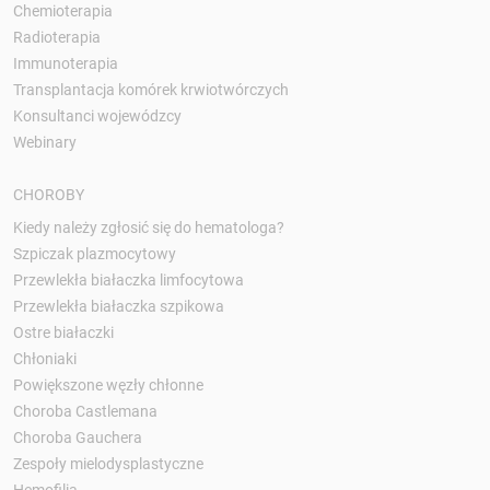
Chemioterapia
Radioterapia
Immunoterapia
Transplantacja komórek krwiotwórczych
Konsultanci wojewódzcy
Webinary
CHOROBY
Kiedy należy zgłosić się do hematologa?
Szpiczak plazmocytowy
Przewlekła białaczka limfocytowa
Przewlekła białaczka szpikowa
Ostre białaczki
Chłoniaki
Powiększone węzły chłonne
Choroba Castlemana
Choroba Gauchera
Zespoły mielodysplastyczne