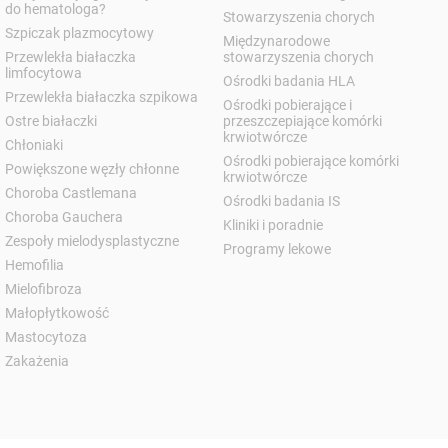
do hematologa?
Stowarzyszenia chorych
Szpiczak plazmocytowy
Międzynarodowe
Przewlekła białaczka
stowarzyszenia chorych
limfocytowa
Ośrodki badania HLA
Przewlekła białaczka szpikowa
Ośrodki pobierające i
Ostre białaczki
przeszczepiające komórki
krwiotwórcze
Chłoniaki
Ośrodki pobierające komórki
Powiększone węzły chłonne
krwiotwórcze
Choroba Castlemana
Ośrodki badania IS
Choroba Gauchera
Kliniki i poradnie
Zespoły mielodysplastyczne
Programy lekowe
Hemofilia
Mielofibroza
Małopłytkowość
Mastocytoza
Zakażenia