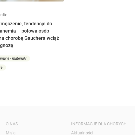
ntic
zmęczenie, tendencje do
, anemia – połowa osób
 na chorobę Gauchera wciąż
agnozę
mana - materiały
ie
O NAS
INFORMACJE DLA CHORYCH
Misja
Aktualności