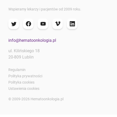
Wspieramy lekarzy i pacjentów od 2009 roku.
info@hematoonkologia.pl
ul. Kilińskiego 18
20-809 Lublin
Regulamin
Polityka prywatności
Polityka cookies
Ustawienia cookies
© 2009-2026 Hematoonkologia.pl