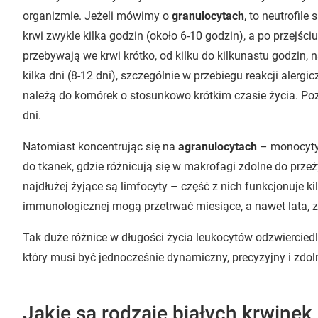
organizmie. Jeżeli mówimy o
granulocytach
, to neutrofil
krwi zwykle kilka godzin (około 6-10 godzin), a po przejściu
przebywają we krwi krótko, od kilku do kilkunastu godzin
kilka dni (8-12 dni), szczególnie w przebiegu reakcji alergi
należą do komórek o stosunkowo krótkim czasie życia. Pozo
dni.
Natomiast koncentrując się na
agranulocytach
– monocyty 
do tkanek, gdzie różnicują się w makrofagi zdolne do prze
najdłużej żyjące są limfocyty – część z nich funkcjonuje ki
immunologicznej mogą przetrwać miesiące, a nawet lata, 
Tak duże różnice w długości życia leukocytów odzwiercie
który musi być jednocześnie dynamiczny, precyzyjny i zdo
Jakie są rodzaje białych krwinek