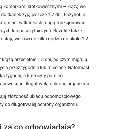
e są komórkami krótkowiecznymi – krążą we
 do tkanek żyją jeszcze 1-2 dni. Eozynofile
, natomiast w tkankach mogą funkcjonować
cznych lub pasożytniczych. Bazofile także
stają we krwi do kilku godzin do około 1-2
krążą przeciętnie 1-3 dni, po czym migrują
życia przez tygodnie lub miesiące. Natomiast
lka tygodni, a limfocyty pamięci
zapewniając długotrwałą ochronę organizmu.
dlają złożoność układu odpornościowego,
lny do długotrwałej ochrony organizmu.
 i za co odpowiadają?