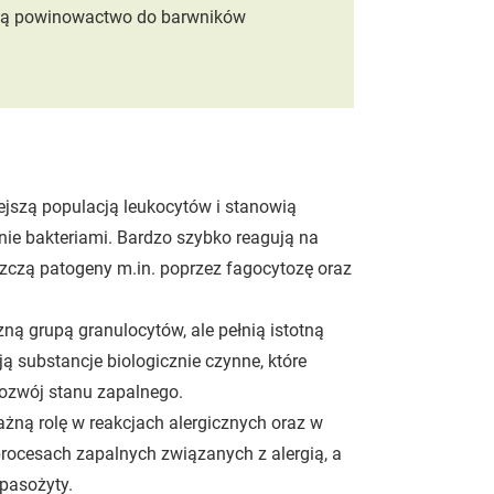
ają powinowactwo do barwników
iejszą populacją leukocytów i stanowią
nie bakteriami. Bardzo szybko reagują na
iszczą patogeny m.in. poprzez fagocytozę oraz
zną grupą granulocytów, ale pełnią istotną
ją substancje biologicznie czynne, które
rozwój stanu zapalnego.
ną rolę w reakcjach alergicznych oraz w
rocesach zapalnych związanych z alergią, a
pasożyty.