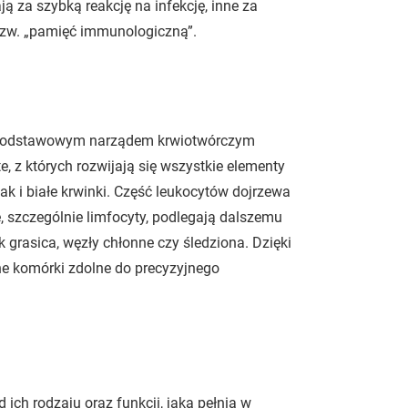
 za szybką reakcję na infekcję, inne za
tzw. „pamięć immunologiczną”.
st podstawowym narządem krwiotwórczym
, z których rozwijają się wszystkie elementy
jak i białe krwinki. Część leukocytów dojrzewa
e, szczególnie limfocyty, podlegają dalszemu
 grasica, węzły chłonne czy śledziona. Dzięki
e komórki zdolne do precyzyjnego
 ich rodzaju oraz funkcji, jaką pełnią w