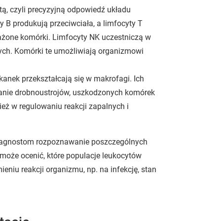
ą, czyli precyzyjną odpowiedź układu
 B produkują przeciwciała, a limfocyty T
żone komórki. Limfocyty NK uczestniczą w
ych. Komórki te umożliwiają organizmowi
tkanek przekształcają się w makrofagi. Ich
uwanie drobnoustrojów, uszkodzonych komórek
ież w regulowaniu reakcji zapalnych i
diagnostom rozpoznawanie poszczególnych
 może ocenić, które populacje leukocytów
niu reakcji organizmu, np. na infekcję, stan