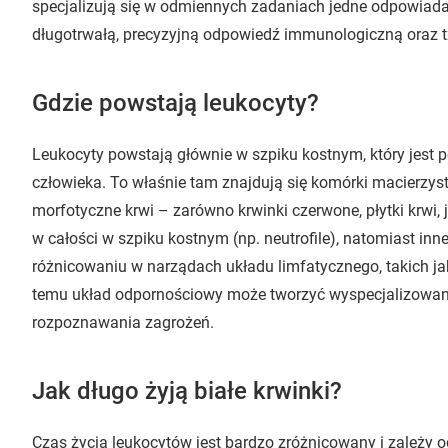
specjalizują się w odmiennych zadaniach jedne odpowiadają
długotrwałą, precyzyjną odpowiedź immunologiczną oraz 
Gdzie powstają leukocyty?
Leukocyty powstają głównie w szpiku kostnym, który je
człowieka. To właśnie tam znajdują się komórki macierzyste
morfotyczne krwi – zarówno krwinki czerwone, płytki krwi, 
w całości w szpiku kostnym (np. neutrofile), natomiast inn
różnicowaniu w narządach układu limfatycznego, takich jak
temu układ odpornościowy może tworzyć wyspecjalizowan
rozpoznawania zagrożeń.
Jak długo żyją białe krwinki?
Czas życia leukocytów jest bardzo zróżnicowany i zależy od