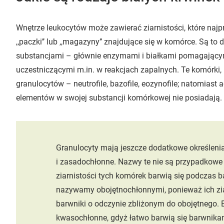
Wnętrze leukocytów może zawierać ziarnistości, które naj
,,paczki’’ lub ,,magazyny’’ znajdujące się w komórce. Są to
substancjami – głównie enzymami i białkami pomagający
uczestniczącymi m.in. w reakcjach zapalnych. Te komórki, 
granulocytów – neutrofile, bazofile, eozynofile; natomiast
elementów w swojej substancji komórkowej nie posiadają.
Granulocyty mają jeszcze dodatkowe określeni
i zasadochłonne. Nazwy te nie są przypadkowe 
ziarnistości tych komórek barwią się podczas b
nazywamy obojętnochłonnymi, ponieważ ich ziar
barwniki o odczynie zbliżonym do obojętnego. E
kwasochłonne, gdyż łatwo barwią się barwnikam