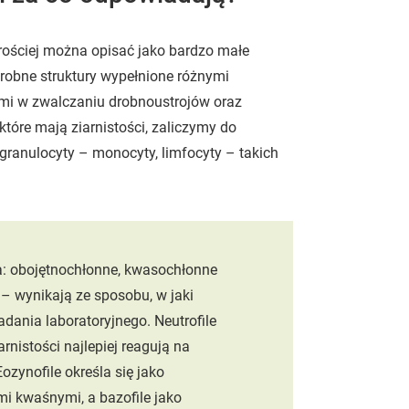
prościej można opisać jako bardzo małe
 drobne struktury wypełnione różnymi
mi w zwalczaniu drobnoustrojów oraz
które mają ziarnistości, zaliczymy do
 agranulocyty – monocyty, limfocyty – takich
a: obojętnochłonne, kwasochłonne
– wynikają ze sposobu, w jaki
adania laboratoryjnego. Neutrofile
nistości najlepiej reagują na
ozynofile określa się jako
i kwaśnymi, a bazofile jako