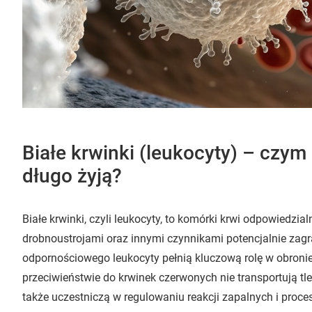
Białe krwinki (leukocyty) – czym 
długo żyją?
Białe krwinki, czyli leukocyty, to komórki krwi odpowiedzi
drobnoustrojami oraz innymi czynnikami potencjalnie zag
odpornościowego leukocyty pełnią kluczową rolę w obron
przeciwieństwie do krwinek czerwonych nie transportują tlen
także uczestniczą w regulowaniu reakcji zapalnych i pro